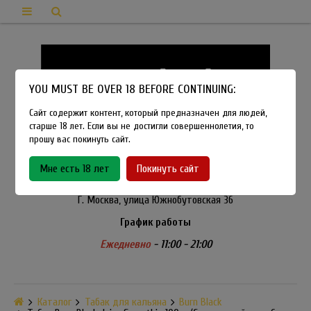
YOU MUST BE OVER 18 BEFORE CONTINUING:
Сайт содержит контент, который предназначен для людей,
старше 18 лет. Если вы не достигли совершеннолетия, то
прошу вас покинуть сайт.
8-915-450-21-92
Мне есть 18 лет
Покинуть сайт
Розничный магазин Method Vapeshop
Г. Москва, улица Южнобутовская 36
График работы
Ежедневно
- 11:00 - 21:00
Каталог
Табак для кальяна
Burn Black