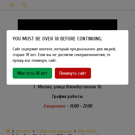
YOU MUST BE OVER 18 BEFORE CONTINUING:
Сайт содержит контент, который предназначен для людей,
старше 18 лет. Если вы не достигли совершеннолетия, то
прошу вас покинуть сайт.
8-915-450-21-92
Мне есть 18 лет
Покинуть сайт
Розничный магазин Method Vapeshop
Г. Москва, улица Южнобутовская 36
График работы
Ежедневно
- 11:00 - 21:00
Каталог
Табак для кальяна
Burn Black