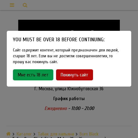
YOU MUST BE OVER 18 BEFORE CONTINUING:
Сайт содержит контент, который предназначен для людей,
старше 18 лет. Если вы не достигли совершеннолетия, то
прошу вас покинуть сайт.
8-915-450-21-92
Мне есть 18 лет
Покинуть сайт
Розничный магазин Method Vapeshop
Г. Москва, улица Южнобутовская 36
График работы
Ежедневно
- 11:00 - 21:00
Каталог
Табак для кальяна
Burn Black