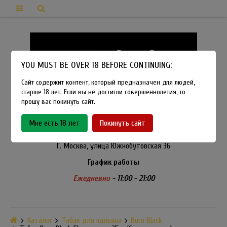
YOU MUST BE OVER 18 BEFORE CONTINUING:
Сайт содержит контент, который предназначен для людей,
старше 18 лет. Если вы не достигли совершеннолетия, то
прошу вас покинуть сайт.
8-915-450-21-92
Мне есть 18 лет
Покинуть сайт
Розничный магазин Method Vapeshop
Г. Москва, улица Южнобутовская 36
График работы
Ежедневно
- 11:00 - 21:00
Каталог
Табак для кальяна
Burn Black