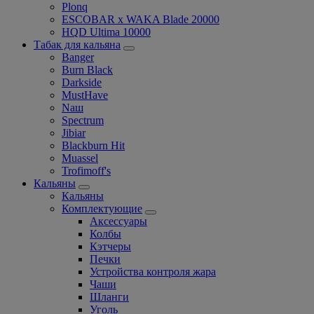
Plonq
ESCOBAR x WAKA Blade 20000
HQD Ultima 10000
Табак для кальяна
Banger
Burn Black
Darkside
MustHave
Nаш
Spectrum
Jibiar
Blackburn Hit
Muassel
Trofimoff's
Кальяны
Кальяны
Комплектующие
Аксессуары
Колбы
Кэтчеры
Печки
Устройства контроля жара
Чаши
Шланги
Уголь