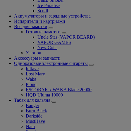
Black Smoker
Ice Paradise
Scndl
Аккумуляторы и зарядные устройства
Испарители и картриджи
Все для намотки
Готовые намотки
Uncle Stas (VAPOR BEARD)
VAPOR GAMES
New Coils
Хлопок
Аксессуары и запчасти
Одноразовые электронные сигареты
Inflave
Lost Mary
Waka
Plonq
ESCOBAR x WAKA Blade 20000
HQD Ultima 10000
Табак для кальяна
Banger
Burn Black
Darkside
MustHave
Nаш