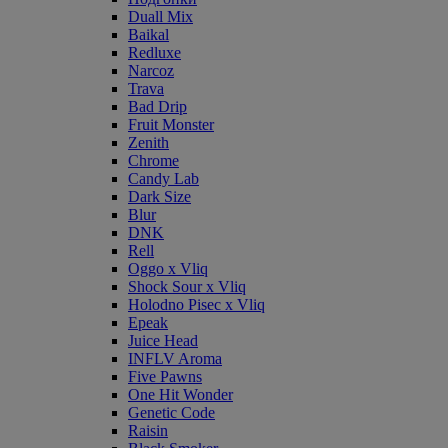
Duall Mix
Baikal
Redluxe
Narcoz
Trava
Bad Drip
Fruit Monster
Zenith
Chrome
Candy Lab
Dark Size
Blur
DNK
Rell
Oggo x Vliq
Shock Sour x Vliq
Holodno Pisec x Vliq
Epeak
Juice Head
INFLV Aroma
Five Pawns
One Hit Wonder
Genetic Code
Raisin