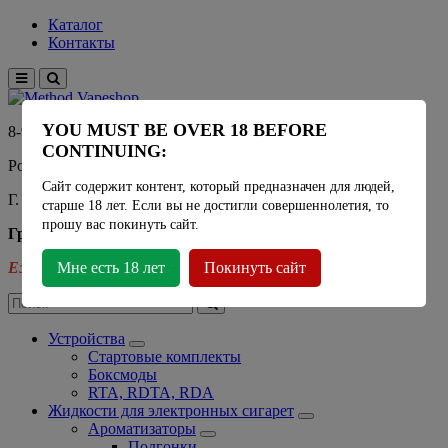
Каталог
Контакты
YOU MUST BE OVER 18 BEFORE
8-915-450-21-92
CONTINUING:
Розничный магазин Method Vapeshop
Сайт содержит контент, который предназначен для людей,
Г. Москва, улица Южнобутовская 36
старше 18 лет. Если вы не достигли совершеннолетия, то
прошу вас покинуть сайт.
График работы
Ежедневно
Мне есть 18 лет
- 11:00 - 21:00
Покинуть сайт
Устройства
Стартовые комплекты
Боксмоды
RTA, RDTA, RDA
Жидкости для электронных сигарет
Ароматизаторы
Подгонки