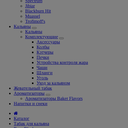
Spectrum
Jibiar
Blackburn Hit
Muassel
Trofimoff's
Кальяны
Кальяны
Комплектующие
Аксессуары
Колбы
Кэтчеры
Печки
Устройства контроля жара
Чаши
Шланги
Уголь
Уход за кальяном
Жевательный табак
Ароматизаторы
Ароматизаторы Baker Flavors
Напитки и снеки
Каталог
Табак для кальяна