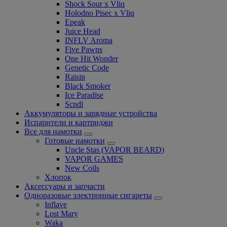
Shock Sour x Vliq
Holodno Pisec x Vliq
Epeak
Juice Head
INFLV Aroma
Five Pawns
One Hit Wonder
Genetic Code
Raisin
Black Smoker
Ice Paradise
Scndl
Аккумуляторы и зарядные устройства
Испарители и картриджи
Все для намотки
Готовые намотки
Uncle Stas (VAPOR BEARD)
VAPOR GAMES
New Coils
Хлопок
Аксессуары и запчасти
Одноразовые электронные сигареты
Inflave
Lost Mary
Waka