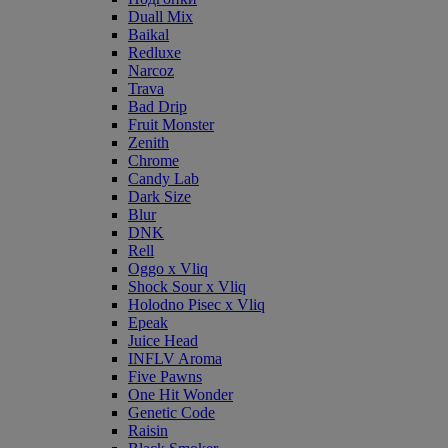
Duall Mix
Baikal
Redluxe
Narcoz
Trava
Bad Drip
Fruit Monster
Zenith
Chrome
Candy Lab
Dark Size
Blur
DNK
Rell
Oggo x Vliq
Shock Sour x Vliq
Holodno Pisec x Vliq
Epeak
Juice Head
INFLV Aroma
Five Pawns
One Hit Wonder
Genetic Code
Raisin