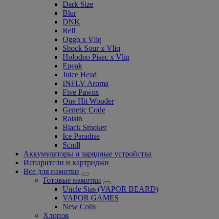
Dark Size
Blur
DNK
Rell
Oggo x Vliq
Shock Sour x Vliq
Holodno Pisec x Vliq
Epeak
Juice Head
INFLV Aroma
Five Pawns
One Hit Wonder
Genetic Code
Raisin
Black Smoker
Ice Paradise
Scndl
Аккумуляторы и зарядные устройства
Испарители и картриджи
Все для намотки
Готовые намотки
Uncle Stas (VAPOR BEARD)
VAPOR GAMES
New Coils
Хлопок