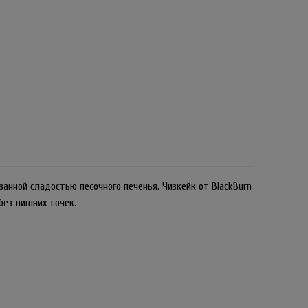
нной сладостью песочного печенья. Чизкейк от BlackBurn
без лишних точек.