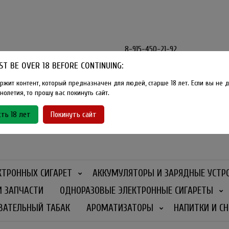
8-915-450-21-92
T BE OVER 18 BEFORE CONTINUING:
Розничный магазин Method Vape
Г. Москва, улица Южнобутовская
ржит контент, который предназначен для людей, старше 18 лет. Если вы не д
олетия, то прошу вас покинуть сайт.
График работы
ть 18 лет
Покинуть сайт
Ежедневно
- 11:00 - 21:00
КТРОННЫХ СИГАРЕТ
АККУМУЛЯТОРЫ И ЗАРЯДНЫЕ УСТР
И ЗАПЧАСТИ
ОДНОРАЗОВЫЕ ЭЛЕКТРОННЫЕ СИГАРЕТЫ
ВАТЕЛЬНЫЙ ТАБАК
АРОМАТИЗАТОРЫ
НАПИТКИ И СН