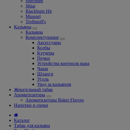
Spectrum
Jibiar
Blackburn Hit
Muassel
Trofimoff's
Кальяны
Кальяны
Комплектующие
Аксессуары
Колбы
Кэтчеры
Печки
Устройства контроля жара
Чаши
Шланги
Уголь
Уход за кальяном
Жевательный табак
Ароматизаторы
Ароматизаторы Baker Flavors
Напитки и снеки
Каталог
Табак для кальяна