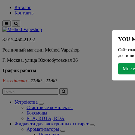
Каталог
Контакты
YOU M
8-915-450-21-92
Розничный магазин Method Vapeshop
Сайт сод
достигли
Г. Москва, улица Южнобутовская 36
Мне е
График работы
Ежедневно
- 11:00 - 21:00
Устройства
Стартовые комплекты
Боксмоды
RTA, RDTA, RDA
Жидкости для электронных сигарет
Ароматизаторы
Подгонки