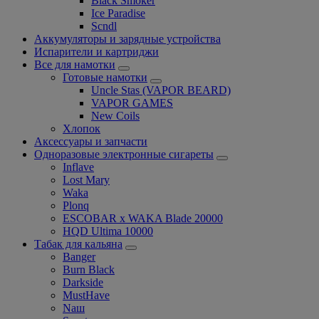
Black Smoker
Ice Paradise
Scndl
Аккумуляторы и зарядные устройства
Испарители и картриджи
Все для намотки
Готовые намотки
Uncle Stas (VAPOR BEARD)
VAPOR GAMES
New Coils
Хлопок
Аксессуары и запчасти
Одноразовые электронные сигареты
Inflave
Lost Mary
Waka
Plonq
ESCOBAR x WAKA Blade 20000
HQD Ultima 10000
Табак для кальяна
Banger
Burn Black
Darkside
MustHave
Nаш