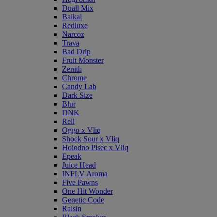
Duall Mix
Baikal
Redluxe
Narcoz
Trava
Bad Drip
Fruit Monster
Zenith
Chrome
Candy Lab
Dark Size
Blur
DNK
Rell
Oggo x Vliq
Shock Sour x Vliq
Holodno Pisec x Vliq
Epeak
Juice Head
INFLV Aroma
Five Pawns
One Hit Wonder
Genetic Code
Raisin