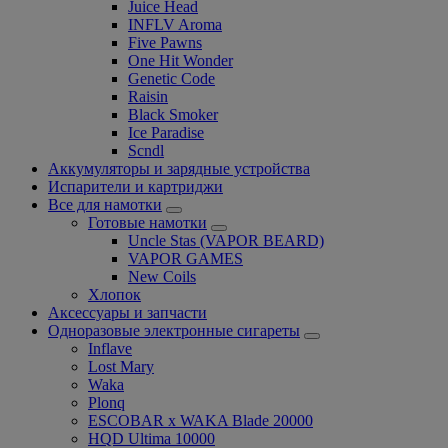
Juice Head
INFLV Aroma
Five Pawns
One Hit Wonder
Genetic Code
Raisin
Black Smoker
Ice Paradise
Scndl
Аккумуляторы и зарядные устройства
Испарители и картриджи
Все для намотки
Готовые намотки
Uncle Stas (VAPOR BEARD)
VAPOR GAMES
New Coils
Хлопок
Аксессуары и запчасти
Одноразовые электронные сигареты
Inflave
Lost Mary
Waka
Plonq
ESCOBAR x WAKA Blade 20000
HQD Ultima 10000