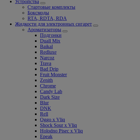
Устройства
Стартовые комплекты
Боксмоды
RTA, RDTA, RDA
Жидкости для электронных сигарет
Ароматизаторы
Подгонки
Duall Mix
Baikal
Redluxe
Narcoz
Trava
Bad Drip
Fruit Monster
Zenith
Chrome
Candy Lab
Dark Size
Blur
DNK
Rell
Oggo x Vliq
Shock Sour x Vliq
Holodno Pisec x Vliq
Epeak