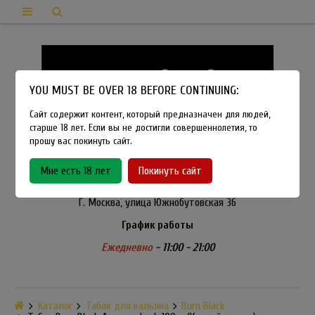
YOU MUST BE OVER 18 BEFORE CONTINUING:
Сайт содержит контент, который предназначен для людей,
старше 18 лет. Если вы не достигли совершеннолетия, то
прошу вас покинуть сайт.
8-915-450-21-92
Мне есть 18 лет
Покинуть сайт
Розничный магазин Method Vapeshop
Г. Москва, улица Южнобутовская 36
График работы
Ежедневно
- 11:00 - 21:00
Каталог
Табак для кальяна
Burn Black