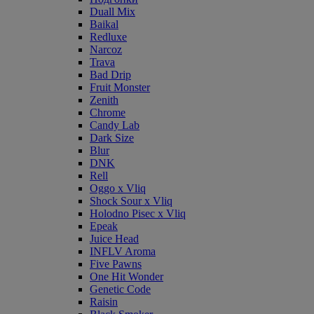
Duall Mix
Baikal
Redluxe
Narcoz
Trava
Bad Drip
Fruit Monster
Zenith
Chrome
Candy Lab
Dark Size
Blur
DNK
Rell
Oggo x Vliq
Shock Sour x Vliq
Holodno Pisec x Vliq
Epeak
Juice Head
INFLV Aroma
Five Pawns
One Hit Wonder
Genetic Code
Raisin