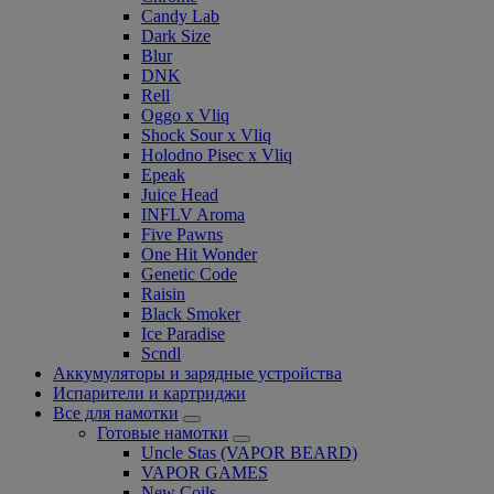
Candy Lab
Dark Size
Blur
DNK
Rell
Oggo x Vliq
Shock Sour x Vliq
Holodno Pisec x Vliq
Epeak
Juice Head
INFLV Aroma
Five Pawns
One Hit Wonder
Genetic Code
Raisin
Black Smoker
Ice Paradise
Scndl
Аккумуляторы и зарядные устройства
Испарители и картриджи
Все для намотки
Готовые намотки
Uncle Stas (VAPOR BEARD)
VAPOR GAMES
New Coils