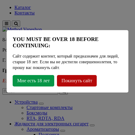
Каталог
Контакты
YOU MUST BE OVER 18 BEFORE
8-915-450-21-92
CONTINUING:
Розничный магазин Method Vapeshop
Сайт содержит контент, который предназначен для людей,
Г. Москва, улица Южнобутовская 36
старше 18 лет. Если вы не достигли совершеннолетия, то
прошу вас покинуть сайт.
График работы
Ежедневно
Мне есть 18 лет
- 11:00 - 21:00
Покинуть сайт
Устройства
Стартовые комплекты
Боксмоды
RTA, RDTA, RDA
Жидкости для электронных сигарет
Ароматизаторы
Подгонки