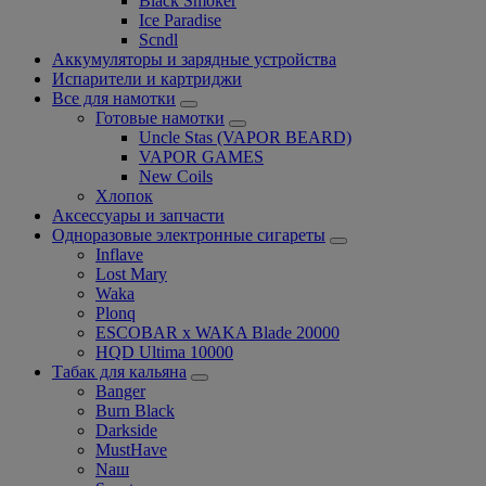
Black Smoker
Ice Paradise
Scndl
Аккумуляторы и зарядные устройства
Испарители и картриджи
Все для намотки
Готовые намотки
Uncle Stas (VAPOR BEARD)
VAPOR GAMES
New Coils
Хлопок
Аксессуары и запчасти
Одноразовые электронные сигареты
Inflave
Lost Mary
Waka
Plonq
ESCOBAR x WAKA Blade 20000
HQD Ultima 10000
Табак для кальяна
Banger
Burn Black
Darkside
MustHave
Nаш