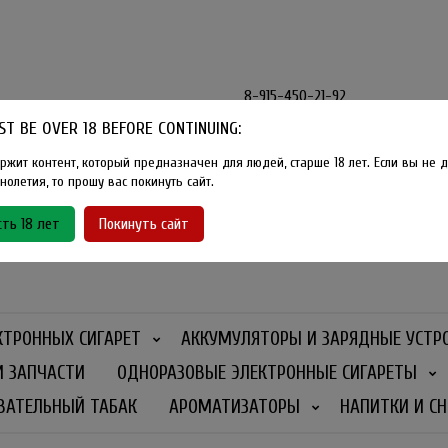
8-915-450-21-92
T BE OVER 18 BEFORE CONTINUING:
Розничный магазин Method Vape
Г. Москва, улица Южнобутовская
ржит контент, который предназначен для людей, старше 18 лет. Если вы не д
олетия, то прошу вас покинуть сайт.
График работы
ть 18 лет
Покинуть сайт
Ежедневно
- 11:00 - 21:00
КТРОННЫХ СИГАРЕТ
АККУМУЛЯТОРЫ И ЗАРЯДНЫЕ УСТР
И ЗАПЧАСТИ
ОДНОРАЗОВЫЕ ЭЛЕКТРОННЫЕ СИГАРЕТЫ
ВАТЕЛЬНЫЙ ТАБАК
АРОМАТИЗАТОРЫ
НАПИТКИ И СН