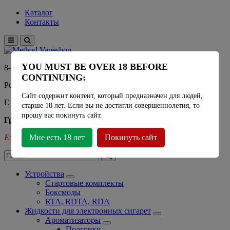
Каталог
Контакты
YOU MUST BE OVER 18 BEFORE
8-915-450-21-92
CONTINUING:
Розничный магазин Method Vapeshop
Сайт содержит контент, который предназначен для людей,
Г. Москва, улица Южнобутовская 36
старше 18 лет. Если вы не достигли совершеннолетия, то
прошу вас покинуть сайт.
График работы
Ежедневно
Мне есть 18 лет
- 11:00 - 21:00
Покинуть сайт
Устройства
Стартовые комплекты
Боксмоды
RTA, RDTA, RDA
Жидкости для электронных сигарет
Ароматизаторы
Подгонки