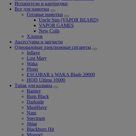
Испарители и картриджи
Все для намотки
Готовые намотки
Uncle Stas (VAPOR BEARD)
VAPOR GAMES
New Coils
Хлопок
Аксессуары и запчасти
Одноразовые электронные сигареты
Inflave
Lost Mary
Waka
Plonq
ESCOBAR x WAKA Blade 20000
HQD Ultima 10000
Табак для кальяна
Banger
Burn Black
Darkside
MustHave
Nаш
Spectrum
Jibiar
Blackburn Hit
Muassel