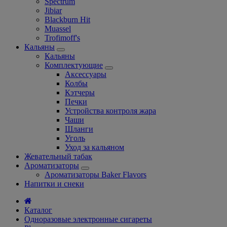
Spectrum
Jibiar
Blackburn Hit
Muassel
Trofimoff's
Кальяны
Кальяны
Комплектующие
Аксессуары
Колбы
Кэтчеры
Печки
Устройства контроля жара
Чаши
Шланги
Уголь
Уход за кальяном
Жевательный табак
Ароматизаторы
Ароматизаторы Baker Flavors
Напитки и снеки
Каталог
Одноразовые электронные сигареты