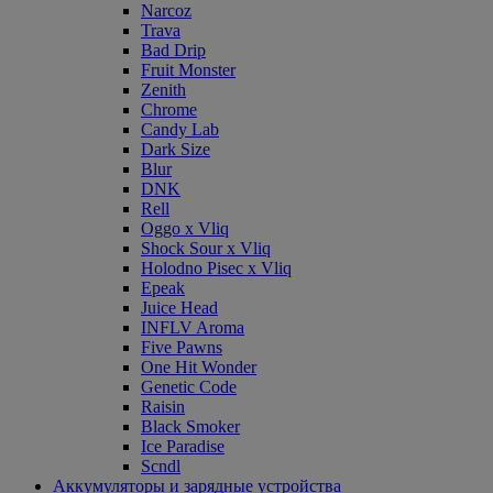
Narcoz
Trava
Bad Drip
Fruit Monster
Zenith
Chrome
Candy Lab
Dark Size
Blur
DNK
Rell
Oggo x Vliq
Shock Sour x Vliq
Holodno Pisec x Vliq
Epeak
Juice Head
INFLV Aroma
Five Pawns
One Hit Wonder
Genetic Code
Raisin
Black Smoker
Ice Paradise
Scndl
Аккумуляторы и зарядные устройства