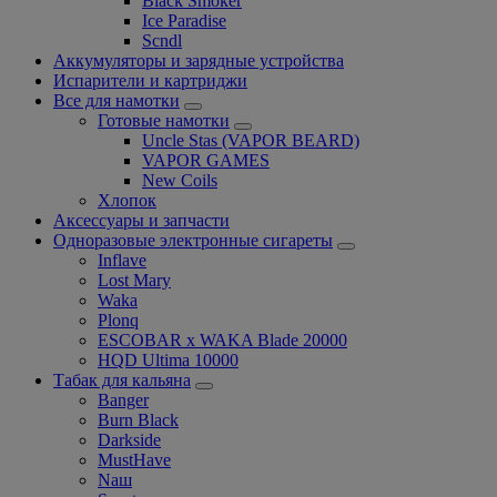
Black Smoker
Ice Paradise
Scndl
Аккумуляторы и зарядные устройства
Испарители и картриджи
Все для намотки
Готовые намотки
Uncle Stas (VAPOR BEARD)
VAPOR GAMES
New Coils
Хлопок
Аксессуары и запчасти
Одноразовые электронные сигареты
Inflave
Lost Mary
Waka
Plonq
ESCOBAR x WAKA Blade 20000
HQD Ultima 10000
Табак для кальяна
Banger
Burn Black
Darkside
MustHave
Nаш