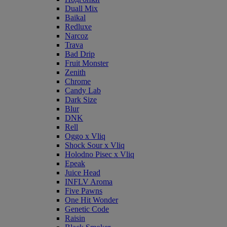
Duall Mix
Baikal
Redluxe
Narcoz
Trava
Bad Drip
Fruit Monster
Zenith
Chrome
Candy Lab
Dark Size
Blur
DNK
Rell
Oggo x Vliq
Shock Sour x Vliq
Holodno Pisec x Vliq
Epeak
Juice Head
INFLV Aroma
Five Pawns
One Hit Wonder
Genetic Code
Raisin