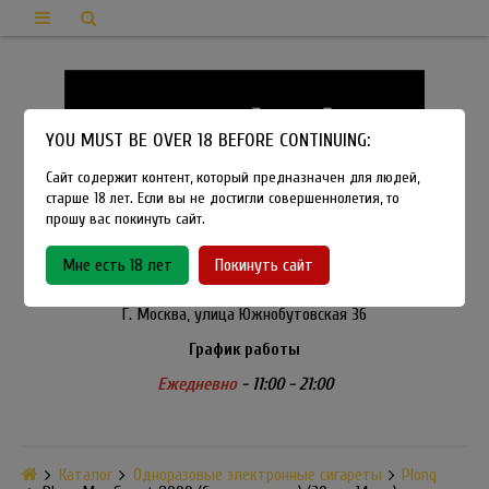
YOU MUST BE OVER 18 BEFORE CONTINUING:
Сайт содержит контент, который предназначен для людей,
старше 18 лет. Если вы не достигли совершеннолетия, то
прошу вас покинуть сайт.
8-915-450-21-92
Мне есть 18 лет
Покинуть сайт
Розничный магазин Method Vapeshop
Г. Москва, улица Южнобутовская 36
График работы
Ежедневно
- 11:00 - 21:00
Каталог
Одноразовые электронные сигареты
Plonq