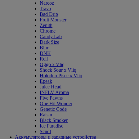
Narcoz
Trava
Bad Drip
Fruit Monster
Zenith
Chrome
Candy Lab
Dark Size
Blur
DNK
Rell
Oggo x Vliq
Shock Sour x Vliq
Holodno Pisec x Vliq
Epeak
Juice Head
INFLV Aroma
Five Pawns
One Hit Wonder
Genetic Code
Raisin
Black Smoker
Ice Paradise
Scndl
Аккумуляторы и зарядные устройства