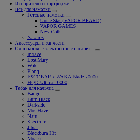
Испарители и картриджи
Все для намотки
Готовые намотки
Uncle Stas (VAPOR BEARD)
VAPOR GAMES
New Coils
Хлопок
Аксессуары и запчасти
Одноразовые электронные сигареты
Inflave
Lost Mary
Waka
Plonq
ESCOBAR x WAKA Blade 20000
HQD Ultima 10000
Табак для кальяна
Banger
Burn Black
Darkside
MustHave
Nаш
Spectrum
Jibiar
Blackburn Hit
Muassel