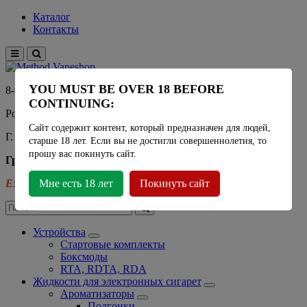
Каталог
Контакты
YOU MUST BE OVER 18 BEFORE
8-915-450-21-92
CONTINUING:
Розничный магазин Method Vapeshop
Сайт содержит контент, который предназначен для людей,
Г. Москва, улица Южнобутовская 36
старше 18 лет. Если вы не достигли совершеннолетия, то
прошу вас покинуть сайт.
График работы
Ежедневно
Мне есть 18 лет
- 11:00 - 21:00
Покинуть сайт
Устройства
Стартовые комплекты
Боксмоды
RTA, RDTA, RDA
Жидкости для электронных сигарет
Ароматизаторы
Подгонки