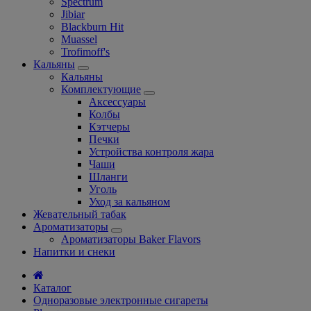
Spectrum
Jibiar
Blackburn Hit
Muassel
Trofimoff's
Кальяны
Кальяны
Комплектующие
Аксессуары
Колбы
Кэтчеры
Печки
Устройства контроля жара
Чаши
Шланги
Уголь
Уход за кальяном
Жевательный табак
Ароматизаторы
Ароматизаторы Baker Flavors
Напитки и снеки
Каталог
Одноразовые электронные сигареты