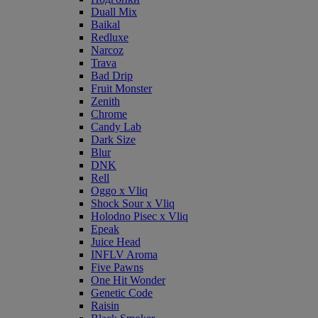
Duall Mix
Baikal
Redluxe
Narcoz
Trava
Bad Drip
Fruit Monster
Zenith
Chrome
Candy Lab
Dark Size
Blur
DNK
Rell
Oggo x Vliq
Shock Sour x Vliq
Holodno Pisec x Vliq
Epeak
Juice Head
INFLV Aroma
Five Pawns
One Hit Wonder
Genetic Code
Raisin