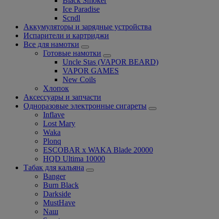
Black Smoker
Ice Paradise
Scndl
Аккумуляторы и зарядные устройства
Испарители и картриджи
Все для намотки
Готовые намотки
Uncle Stas (VAPOR BEARD)
VAPOR GAMES
New Coils
Хлопок
Аксессуары и запчасти
Одноразовые электронные сигареты
Inflave
Lost Mary
Waka
Plonq
ESCOBAR x WAKA Blade 20000
HQD Ultima 10000
Табак для кальяна
Banger
Burn Black
Darkside
MustHave
Nаш