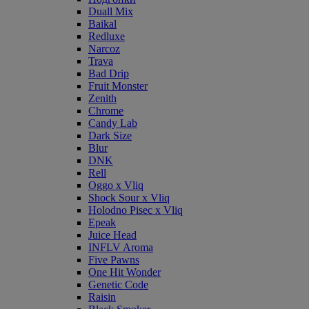
Duall Mix
Baikal
Redluxe
Narcoz
Trava
Bad Drip
Fruit Monster
Zenith
Chrome
Candy Lab
Dark Size
Blur
DNK
Rell
Oggo x Vliq
Shock Sour x Vliq
Holodno Pisec x Vliq
Epeak
Juice Head
INFLV Aroma
Five Pawns
One Hit Wonder
Genetic Code
Raisin