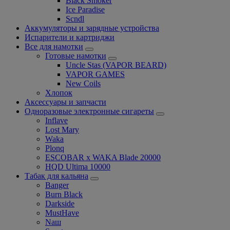
Black Smoker
Ice Paradise
Scndl
Аккумуляторы и зарядные устройства
Испарители и картриджи
Все для намотки
Готовые намотки
Uncle Stas (VAPOR BEARD)
VAPOR GAMES
New Coils
Хлопок
Аксессуары и запчасти
Одноразовые электронные сигареты
Inflave
Lost Mary
Waka
Plonq
ESCOBAR x WAKA Blade 20000
HQD Ultima 10000
Табак для кальяна
Banger
Burn Black
Darkside
MustHave
Nаш