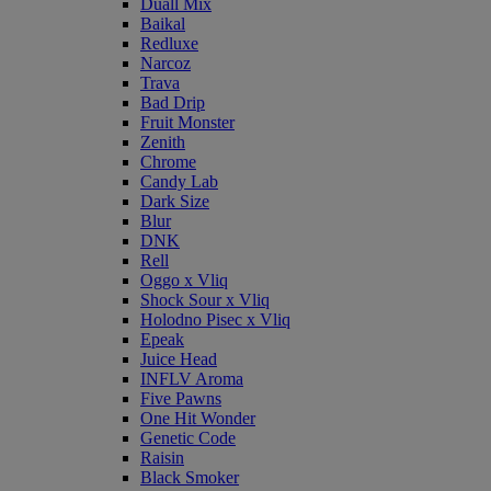
Duall Mix
Baikal
Redluxe
Narcoz
Trava
Bad Drip
Fruit Monster
Zenith
Chrome
Candy Lab
Dark Size
Blur
DNK
Rell
Oggo x Vliq
Shock Sour x Vliq
Holodno Pisec x Vliq
Epeak
Juice Head
INFLV Aroma
Five Pawns
One Hit Wonder
Genetic Code
Raisin
Black Smoker