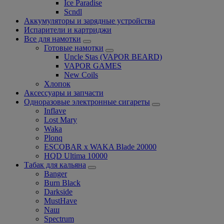
Ice Paradise
Scndl
Аккумуляторы и зарядные устройства
Испарители и картриджи
Все для намотки
Готовые намотки
Uncle Stas (VAPOR BEARD)
VAPOR GAMES
New Coils
Хлопок
Аксессуары и запчасти
Одноразовые электронные сигареты
Inflave
Lost Mary
Waka
Plonq
ESCOBAR x WAKA Blade 20000
HQD Ultima 10000
Табак для кальяна
Banger
Burn Black
Darkside
MustHave
Nаш
Spectrum