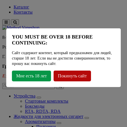
Каталог
Контакты
YOU MUST BE OVER 18 BEFORE
8-915-450-21-92
CONTINUING:
Розничный магазин Method Vapeshop
Сайт содержит контент, который предназначен для людей,
Г. Москва, улица Южнобутовская 36
старше 18 лет. Если вы не достигли совершеннолетия, то
прошу вас покинуть сайт.
График работы
Ежедневно
Мне есть 18 лет
- 11:00 - 21:00
Покинуть сайт
Устройства
Стартовые комплекты
Боксмоды
RTA, RDTA, RDA
Жидкости для электронных сигарет
Ароматизаторы
Подгонки