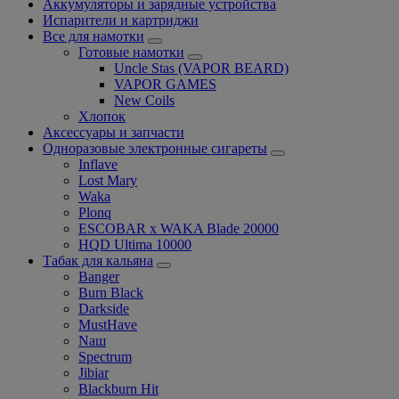
Аккумуляторы и зарядные устройства
Испарители и картриджи
Все для намотки
Готовые намотки
Uncle Stas (VAPOR BEARD)
VAPOR GAMES
New Coils
Хлопок
Аксессуары и запчасти
Одноразовые электронные сигареты
Inflave
Lost Mary
Waka
Plonq
ESCOBAR x WAKA Blade 20000
HQD Ultima 10000
Табак для кальяна
Banger
Burn Black
Darkside
MustHave
Nаш
Spectrum
Jibiar
Blackburn Hit