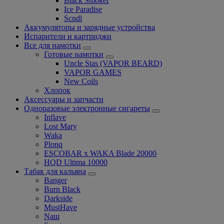
Black Smoker
Ice Paradise
Scndl
Аккумуляторы и зарядные устройства
Испарители и картриджи
Все для намотки
Готовые намотки
Uncle Stas (VAPOR BEARD)
VAPOR GAMES
New Coils
Хлопок
Аксессуары и запчасти
Одноразовые электронные сигареты
Inflave
Lost Mary
Waka
Plonq
ESCOBAR x WAKA Blade 20000
HQD Ultima 10000
Табак для кальяна
Banger
Burn Black
Darkside
MustHave
Nаш