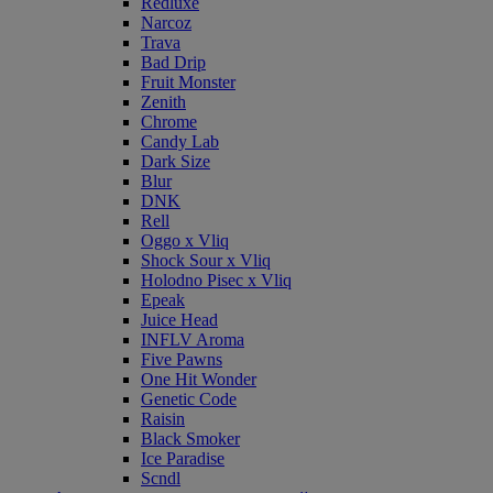
Redluxe
Narcoz
Trava
Bad Drip
Fruit Monster
Zenith
Chrome
Candy Lab
Dark Size
Blur
DNK
Rell
Oggo x Vliq
Shock Sour x Vliq
Holodno Pisec x Vliq
Epeak
Juice Head
INFLV Aroma
Five Pawns
One Hit Wonder
Genetic Code
Raisin
Black Smoker
Ice Paradise
Scndl