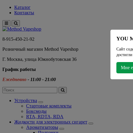
Каталог
Контакты
YOU M
8-915-450-21-92
Розничный магазин Method Vapeshop
Сайт сод
достигли
Г. Москва, улица Южнобутовская 36
Мне е
График работы
Ежедневно
- 11:00 - 21:00
Устройства
Стартовые комплекты
Боксмоды
RTA, RDTA, RDA
Жидкости для электронных сигарет
Ароматизаторы
Подгонки