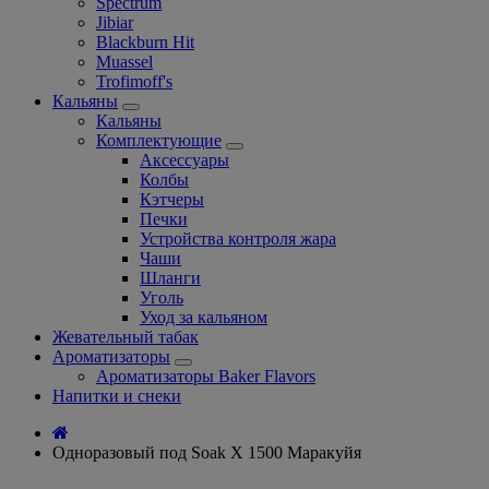
Spectrum
Jibiar
Blackburn Hit
Muassel
Trofimoff's
Кальяны
Кальяны
Комплектующие
Аксессуары
Колбы
Кэтчеры
Печки
Устройства контроля жара
Чаши
Шланги
Уголь
Уход за кальяном
Жевательный табак
Ароматизаторы
Ароматизаторы Baker Flavors
Напитки и снеки
Одноразовый под Soak X 1500 Маракуйя