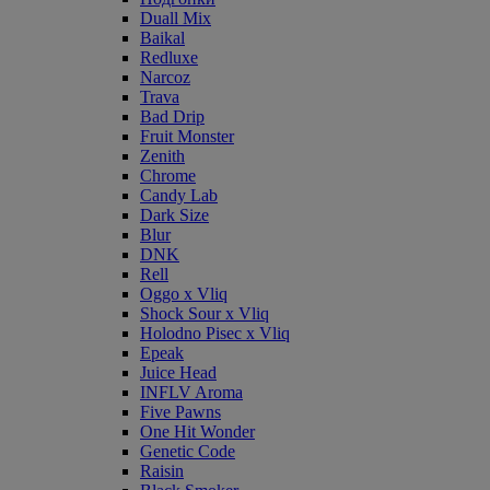
Duall Mix
Baikal
Redluxe
Narcoz
Trava
Bad Drip
Fruit Monster
Zenith
Chrome
Candy Lab
Dark Size
Blur
DNK
Rell
Oggo x Vliq
Shock Sour x Vliq
Holodno Pisec x Vliq
Epeak
Juice Head
INFLV Aroma
Five Pawns
One Hit Wonder
Genetic Code
Raisin