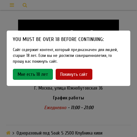
YOU MUST BE OVER 18 BEFORE CONTINUING:
Сайт содержит контент, который предназначен для людей,
старше 18 лет. Если вы не достигли совершеннолетия, то
прошу вас покинуть сайт.
8-915-450-21-92
Мне есть 18 лет
Покинуть сайт
Розничный магазин Method Vapeshop
Г. Москва, улица Южнобутовская 36
График работы
Ежедневно
- 11:00 - 21:00
Одноразовый под Soak S 2500 Клубника киви