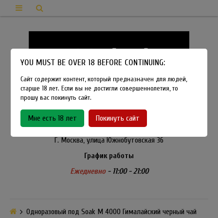
YOU MUST BE OVER 18 BEFORE CONTINUING:
Сайт содержит контент, который предназначен для людей,
старше 18 лет. Если вы не достигли совершеннолетия, то
прошу вас покинуть сайт.
8-915-450-21-92
Мне есть 18 лет
Покинуть сайт
Розничный магазин Method Vapeshop
Г. Москва, улица Южнобутовская 36
График работы
Ежедневно
- 11:00 - 21:00
Одноразовый под Soak M 4000 Гималайский черный чай