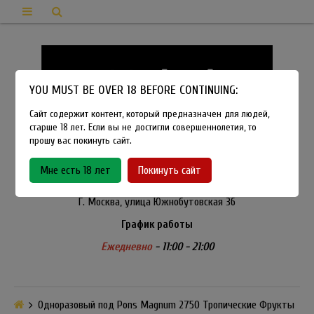
YOU MUST BE OVER 18 BEFORE CONTINUING:
Сайт содержит контент, который предназначен для людей,
старше 18 лет. Если вы не достигли совершеннолетия, то
прошу вас покинуть сайт.
8-915-450-21-92
Мне есть 18 лет
Покинуть сайт
Розничный магазин Method Vapeshop
Г. Москва, улица Южнобутовская 36
График работы
Ежедневно
- 11:00 - 21:00
Одноразовый под Pons Magnum 2750 Тропические Фрукты