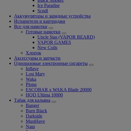
Black Smoker
Ice Paradise
Scndl
Аккумуляторы и зарядные устройства
Испарители и картриджи
Все для намотки
Готовые намотки
Uncle Stas (VAPOR BEARD)
VAPOR GAMES
New Coils
Хлопок
Аксессуары и запчасти
Одноразовые электронные сигареты
Inflave
Lost Mary
Waka
Plonq
ESCOBAR x WAKA Blade 20000
HQD Ultima 10000
Табак для кальяна
Banger
Burn Black
Darkside
MustHave
Nаш