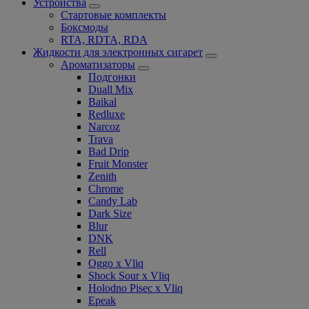
Устройства
Стартовые комплекты
Боксмоды
RTA, RDTA, RDA
Жидкости для электронных сигарет
Ароматизаторы
Подгонки
Duall Mix
Baikal
Redluxe
Narcoz
Trava
Bad Drip
Fruit Monster
Zenith
Chrome
Candy Lab
Dark Size
Blur
DNK
Rell
Oggo x Vliq
Shock Sour x Vliq
Holodno Pisec x Vliq
Epeak