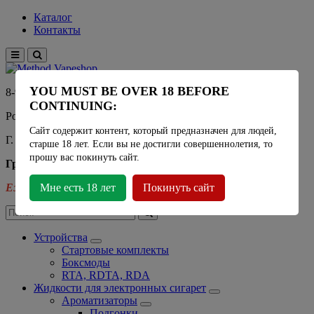
Каталог
Контакты
YOU MUST BE OVER 18 BEFORE
8-915-450-21-92
CONTINUING:
Розничный магазин Method Vapeshop
Сайт содержит контент, который предназначен для людей,
Г. Москва, улица Южнобутовская 36
старше 18 лет. Если вы не достигли совершеннолетия, то
прошу вас покинуть сайт.
График работы
Ежедневно
Мне есть 18 лет
- 11:00 - 21:00
Покинуть сайт
Устройства
Стартовые комплекты
Боксмоды
RTA, RDTA, RDA
Жидкости для электронных сигарет
Ароматизаторы
Подгонки