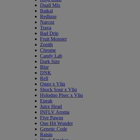
Duall Mix
Baikal
Redluxe
Narcoz
Trava
Bad Drip
Fruit Monster
Zenith
Chrome
Candy Lab
Dark Size
Blur
DNK
Rell
Oggo x Vliq
Shock Sour x Vliq
Holodno Pisec x Vliq
Epeak
Juice Head
INFLV Aroma
Five Pawns
One Hit Wonder
Genetic Code
Raisin