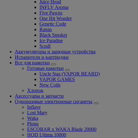
Juice Head
INFLV Aroma
Five Pawns
One Hit Wonder
Genetic Code
Raisin
Black Smoker
Ice Paradise
Scndl
Аккумуляторы и зарядные устройства
Испарители и картриджи
Все для намотки
Готовые намотки
Uncle Stas (VAPOR BEARD)
VAPOR GAMES
New Coils
Хлопок
Аксессуары и запчасти
Одноразовые электронные сигареты
Inflave
Lost Mary
Waka
Plonq
ESCOBAR x WAKA Blade 20000
HQD Ultima 10000