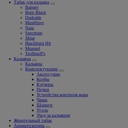
Табак для кальяна
Banger
Burn Black
Darkside
MustHave
Nаш
Spectrum
Jibiar
Blackburn Hit
Muassel
Trofimoff's
Кальяны
Кальяны
Комплектующие
Аксессуары
Колбы
Кэтчеры
Печки
Устройства контроля жара
Чаши
Шланги
Уголь
Уход за кальяном
Жевательный табак
Ароматизаторы