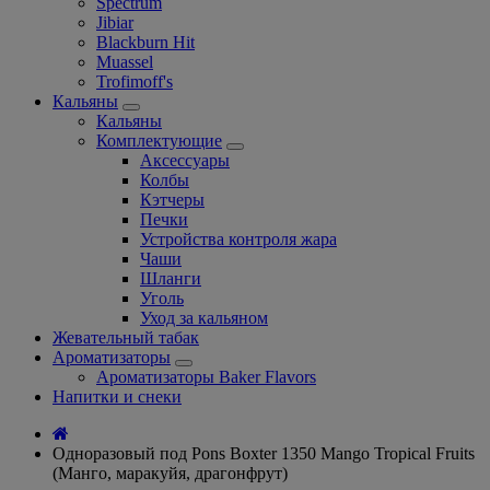
Spectrum
Jibiar
Blackburn Hit
Muassel
Trofimoff's
Кальяны
Кальяны
Комплектующие
Аксессуары
Колбы
Кэтчеры
Печки
Устройства контроля жара
Чаши
Шланги
Уголь
Уход за кальяном
Жевательный табак
Ароматизаторы
Ароматизаторы Baker Flavors
Напитки и снеки
Одноразовый под Pons Boxter 1350 Mango Tropical Fruits
(Манго, маракуйя, драгонфрут)