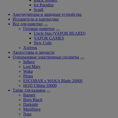
Black Smoker
Ice Paradise
Scndl
Аккумуляторы и зарядные устройства
Испарители и картриджи
Все для намотки
Готовые намотки
Uncle Stas (VAPOR BEARD)
VAPOR GAMES
New Coils
Хлопок
Аксессуары и запчасти
Одноразовые электронные сигареты
Inflave
Lost Mary
Waka
Plonq
ESCOBAR x WAKA Blade 20000
HQD Ultima 10000
Табак для кальяна
Banger
Burn Black
Darkside
MustHave
Nаш