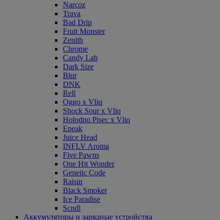
Narcoz
Trava
Bad Drip
Fruit Monster
Zenith
Chrome
Candy Lab
Dark Size
Blur
DNK
Rell
Oggo x Vliq
Shock Sour x Vliq
Holodno Pisec x Vliq
Epeak
Juice Head
INFLV Aroma
Five Pawns
One Hit Wonder
Genetic Code
Raisin
Black Smoker
Ice Paradise
Scndl
Аккумуляторы и зарядные устройства