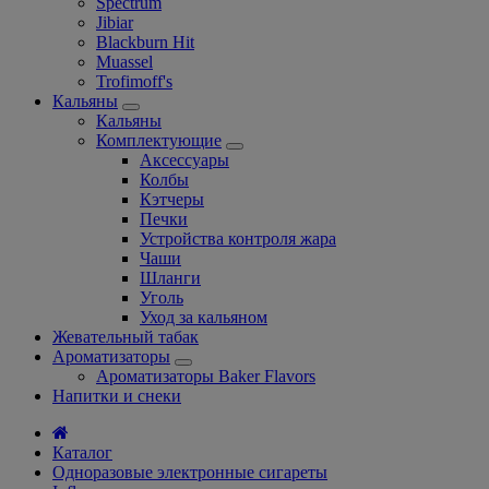
Spectrum
Jibiar
Blackburn Hit
Muassel
Trofimoff's
Кальяны
Кальяны
Комплектующие
Аксессуары
Колбы
Кэтчеры
Печки
Устройства контроля жара
Чаши
Шланги
Уголь
Уход за кальяном
Жевательный табак
Ароматизаторы
Ароматизаторы Baker Flavors
Напитки и снеки
Каталог
Одноразовые электронные сигареты