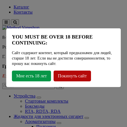
Каталог
Контакты
YOU MUST BE OVER 18 BEFORE
8-915-450-21-92
CONTINUING:
Розничный магазин Method Vapeshop
Сайт содержит контент, который предназначен для людей,
Г. Москва, улица Южнобутовская 36
старше 18 лет. Если вы не достигли совершеннолетия, то
прошу вас покинуть сайт.
График работы
Ежедневно
Мне есть 18 лет
- 11:00 - 21:00
Покинуть сайт
Устройства
Стартовые комплекты
Боксмоды
RTA, RDTA, RDA
Жидкости для электронных сигарет
Ароматизаторы
Подгонки