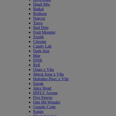
Duall Mix
Baikal
Redluxe
Narcoz
Trava
Bad Drip
Fruit Monster
Zenith
Chrome
Candy Lab
Dark Size
Blur
DNK
Rell
Oggo x Vliq
Shock Sour x Vliq
Holodno Pisec x Vliq
Epeak
Juice Head
INFLV Aroma
Five Pawns
One Hit Wonder
Genetic Code
Raisin