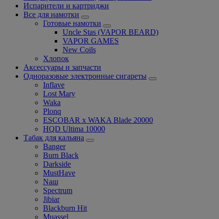
Испарители и картриджи
Все для намотки
Готовые намотки
Uncle Stas (VAPOR BEARD)
VAPOR GAMES
New Coils
Хлопок
Аксессуары и запчасти
Одноразовые электронные сигареты
Inflave
Lost Mary
Waka
Plonq
ESCOBAR x WAKA Blade 20000
HQD Ultima 10000
Табак для кальяна
Banger
Burn Black
Darkside
MustHave
Nаш
Spectrum
Jibiar
Blackburn Hit
Muassel