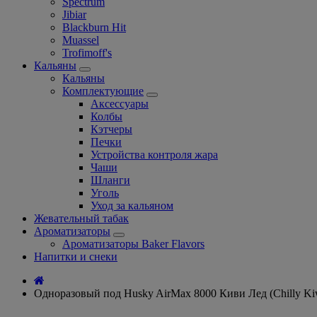
Spectrum
Jibiar
Blackburn Hit
Muassel
Trofimoff's
Кальяны
Кальяны
Комплектующие
Аксессуары
Колбы
Кэтчеры
Печки
Устройства контроля жара
Чаши
Шланги
Уголь
Уход за кальяном
Жевательный табак
Ароматизаторы
Ароматизаторы Baker Flavors
Напитки и снеки
Одноразовый под Husky AirMax 8000 Киви Лед (Chilly Ki