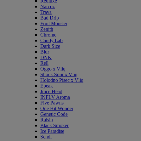
Redluxe
Narcoz
Trava
Bad Drip
Fruit Monster
Zenith
Chrome
Candy Lab
Dark Size
Blur
DNK
Rell
Oggo x Vliq
Shock Sour x Vliq
Holodno Pisec x Vliq
Epeak
Juice Head
INFLV Aroma
Five Pawns
One Hit Wonder
Genetic Code
Raisin
Black Smoker
Ice Paradise
Scndl