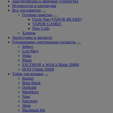
Аккумуляторы и зарядные устройства
Испарители и картриджи
Все для намотки
Готовые намотки
Uncle Stas (VAPOR BEARD)
VAPOR GAMES
New Coils
Хлопок
Аксессуары и запчасти
Одноразовые электронные сигареты
Inflave
Lost Mary
Waka
Plonq
ESCOBAR x WAKA Blade 20000
HQD Ultima 10000
Табак для кальяна
Banger
Burn Black
Darkside
MustHave
Nаш
Spectrum
Jibiar
Blackburn Hit