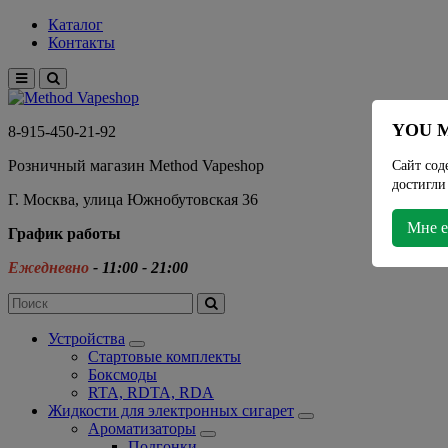
Каталог
Контакты
YOU M
8-915-450-21-92
Розничный магазин Method Vapeshop
Сайт сод
достигли
Г. Москва, улица Южнобутовская 36
Мне е
График работы
Ежедневно
- 11:00 - 21:00
Устройства
Стартовые комплекты
Боксмоды
RTA, RDTA, RDA
Жидкости для электронных сигарет
Ароматизаторы
Подгонки