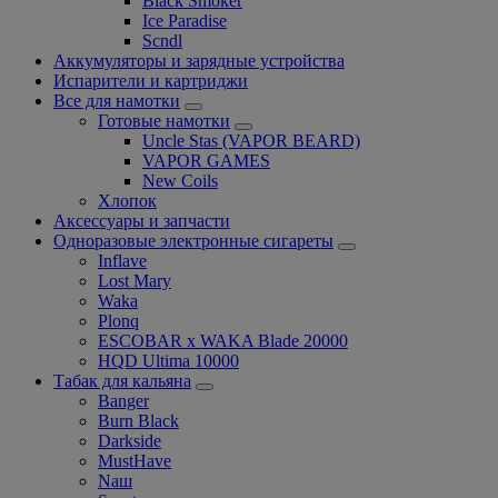
Black Smoker
Ice Paradise
Scndl
Аккумуляторы и зарядные устройства
Испарители и картриджи
Все для намотки
Готовые намотки
Uncle Stas (VAPOR BEARD)
VAPOR GAMES
New Coils
Хлопок
Аксессуары и запчасти
Одноразовые электронные сигареты
Inflave
Lost Mary
Waka
Plonq
ESCOBAR x WAKA Blade 20000
HQD Ultima 10000
Табак для кальяна
Banger
Burn Black
Darkside
MustHave
Nаш