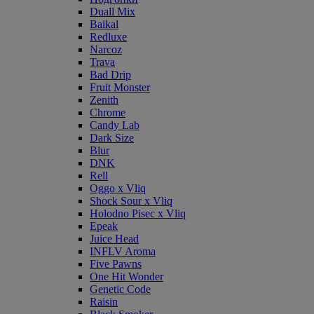
Duall Mix
Baikal
Redluxe
Narcoz
Trava
Bad Drip
Fruit Monster
Zenith
Chrome
Candy Lab
Dark Size
Blur
DNK
Rell
Oggo x Vliq
Shock Sour x Vliq
Holodno Pisec x Vliq
Epeak
Juice Head
INFLV Aroma
Five Pawns
One Hit Wonder
Genetic Code
Raisin