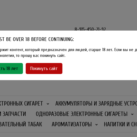
8-915-450-21-92
T BE OVER 18 BEFORE CONTINUING:
Розничный магазин Method Vape
Г. Москва, улица Южнобутовская
ржит контент, который предназначен для людей, старше 18 лет. Если вы не д
олетия, то прошу вас покинуть сайт.
График работы
ть 18 лет
Покинуть сайт
Ежедневно
- 11:00 - 21:00
КТРОННЫХ СИГАРЕТ
АККУМУЛЯТОРЫ И ЗАРЯДНЫЕ УСТР
И ЗАПЧАСТИ
ОДНОРАЗОВЫЕ ЭЛЕКТРОННЫЕ СИГАРЕТЫ
ВАТЕЛЬНЫЙ ТАБАК
АРОМАТИЗАТОРЫ
НАПИТКИ И СН