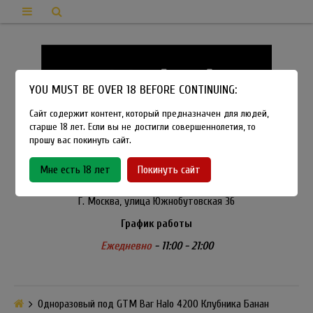
YOU MUST BE OVER 18 BEFORE CONTINUING:
Сайт содержит контент, который предназначен для людей,
старше 18 лет. Если вы не достигли совершеннолетия, то
прошу вас покинуть сайт.
8-915-450-21-92
Мне есть 18 лет
Покинуть сайт
Розничный магазин Method Vapeshop
Г. Москва, улица Южнобутовская 36
График работы
Ежедневно
- 11:00 - 21:00
Одноразовый под GTM Bar Halo 4200 Клубника Банан