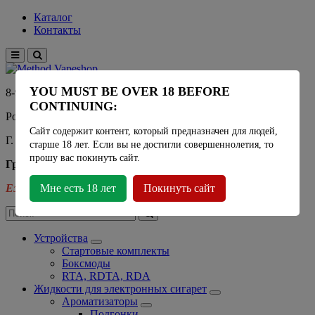
Каталог
Контакты
YOU MUST BE OVER 18 BEFORE
8-915-450-21-92
CONTINUING:
Розничный магазин Method Vapeshop
Сайт содержит контент, который предназначен для людей,
Г. Москва, улица Южнобутовская 36
старше 18 лет. Если вы не достигли совершеннолетия, то
прошу вас покинуть сайт.
График работы
Ежедневно
Мне есть 18 лет
- 11:00 - 21:00
Покинуть сайт
Устройства
Стартовые комплекты
Боксмоды
RTA, RDTA, RDA
Жидкости для электронных сигарет
Ароматизаторы
Подгонки