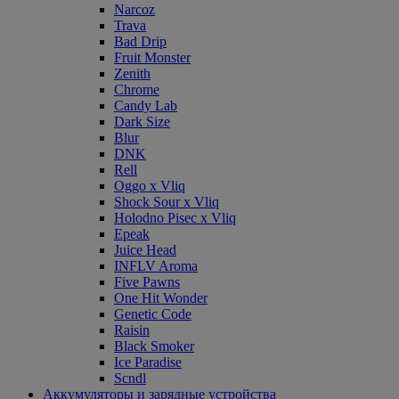
Narcoz
Trava
Bad Drip
Fruit Monster
Zenith
Chrome
Candy Lab
Dark Size
Blur
DNK
Rell
Oggo x Vliq
Shock Sour x Vliq
Holodno Pisec x Vliq
Epeak
Juice Head
INFLV Aroma
Five Pawns
One Hit Wonder
Genetic Code
Raisin
Black Smoker
Ice Paradise
Scndl
Аккумуляторы и зарядные устройства