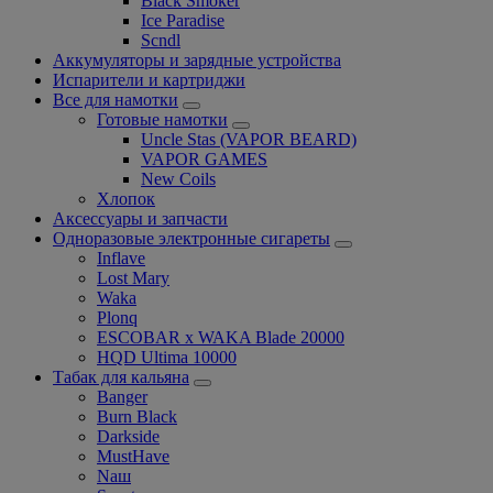
Black Smoker
Ice Paradise
Scndl
Аккумуляторы и зарядные устройства
Испарители и картриджи
Все для намотки
Готовые намотки
Uncle Stas (VAPOR BEARD)
VAPOR GAMES
New Coils
Хлопок
Аксессуары и запчасти
Одноразовые электронные сигареты
Inflave
Lost Mary
Waka
Plonq
ESCOBAR x WAKA Blade 20000
HQD Ultima 10000
Табак для кальяна
Banger
Burn Black
Darkside
MustHave
Nаш