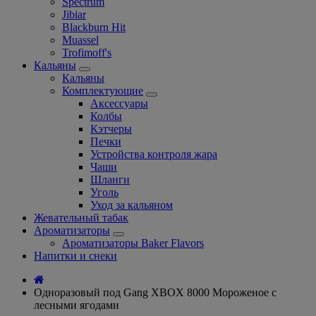
Spectrum
Jibiar
Blackburn Hit
Muassel
Trofimoff's
Кальяны
Кальяны
Комплектующие
Аксессуары
Колбы
Кэтчеры
Печки
Устройства контроля жара
Чаши
Шланги
Уголь
Уход за кальяном
Жевательный табак
Ароматизаторы
Ароматизаторы Baker Flavors
Напитки и снеки
Одноразовый под Gang XBOX 8000 Мороженое с
лесными ягодами