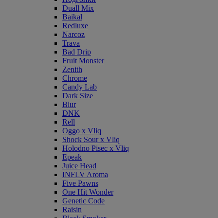
Duall Mix
Baikal
Redluxe
Narcoz
Trava
Bad Drip
Fruit Monster
Zenith
Chrome
Candy Lab
Dark Size
Blur
DNK
Rell
Oggo x Vliq
Shock Sour x Vliq
Holodno Pisec x Vliq
Epeak
Juice Head
INFLV Aroma
Five Pawns
One Hit Wonder
Genetic Code
Raisin