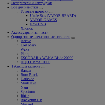
Испарители и картриджи
Все для намотки
Готовые намотки
Uncle Stas (VAPOR BEARD)
VAPOR GAMES
New Coils
Хлопок
Аксессуары и запчасти
Одноразовые электронные сигареты
Inflave
Lost Mary
Waka
Plonq
ESCOBAR x WAKA Blade 20000
HQD Ultima 10000
Табак для кальяна
Banger
Burn Black
Darkside
MustHave
Nаш
Spectrum
Jibiar
Blackburn Hit
Muassel