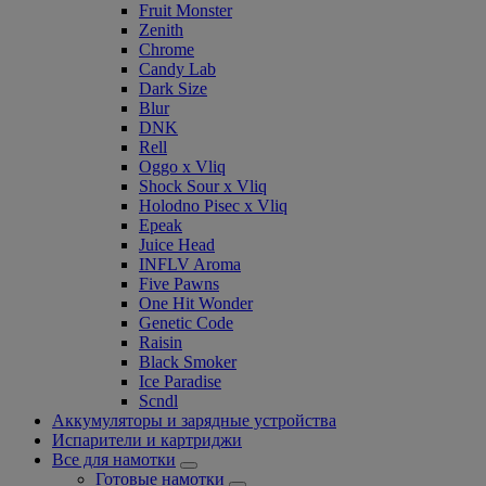
Fruit Monster
Zenith
Chrome
Candy Lab
Dark Size
Blur
DNK
Rell
Oggo x Vliq
Shock Sour x Vliq
Holodno Pisec x Vliq
Epeak
Juice Head
INFLV Aroma
Five Pawns
One Hit Wonder
Genetic Code
Raisin
Black Smoker
Ice Paradise
Scndl
Аккумуляторы и зарядные устройства
Испарители и картриджи
Все для намотки
Готовые намотки