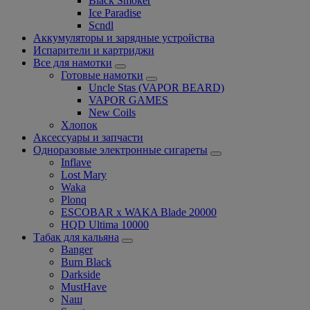
Black Smoker
Ice Paradise
Scndl
Аккумуляторы и зарядные устройства
Испарители и картриджи
Все для намотки
Готовые намотки
Uncle Stas (VAPOR BEARD)
VAPOR GAMES
New Coils
Хлопок
Аксессуары и запчасти
Одноразовые электронные сигареты
Inflave
Lost Mary
Waka
Plonq
ESCOBAR x WAKA Blade 20000
HQD Ultima 10000
Табак для кальяна
Banger
Burn Black
Darkside
MustHave
Nаш