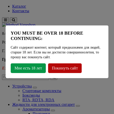
Каталог
Контакты
YOU MUST BE OVER 18 BEFORE
8-915-450-21-92
CONTINUING:
Розничный магазин Method Vapeshop
Сайт содержит контент, который предназначен для людей,
Г. Москва, улица Южнобутовская 36
старше 18 лет. Если вы не достигли совершеннолетия, то
прошу вас покинуть сайт.
График работы
Ежедневно
Мне есть 18 лет
- 11:00 - 21:00
Покинуть сайт
Устройства
Стартовые комплекты
Боксмоды
RTA, RDTA, RDA
Жидкости для электронных сигарет
Ароматизаторы
Подгонки