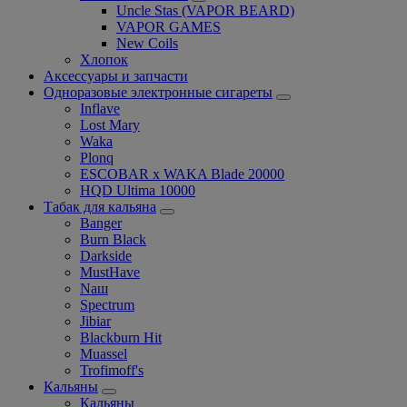
Uncle Stas (VAPOR BEARD)
VAPOR GAMES
New Coils
Хлопок
Аксессуары и запчасти
Одноразовые электронные сигареты
Inflave
Lost Mary
Waka
Plonq
ESCOBAR x WAKA Blade 20000
HQD Ultima 10000
Табак для кальяна
Banger
Burn Black
Darkside
MustHave
Nаш
Spectrum
Jibiar
Blackburn Hit
Muassel
Trofimoff's
Кальяны
Кальяны