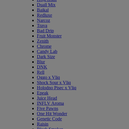
Duall Mix
Baikal
Redluxe
Narcoz
Trava
Bad Drip
Fruit Monster
Zenith
Chrome
Candy Lab
Dark Size
Blur
DNK
Rell
Oggo x Vliq
Shock Sour x Vliq
Holodno Pisec x Vliq
Epeak
Juice Head
INFLV Aroma
Five Pawns
One Hit Wonder
Genetic Code
Raisin