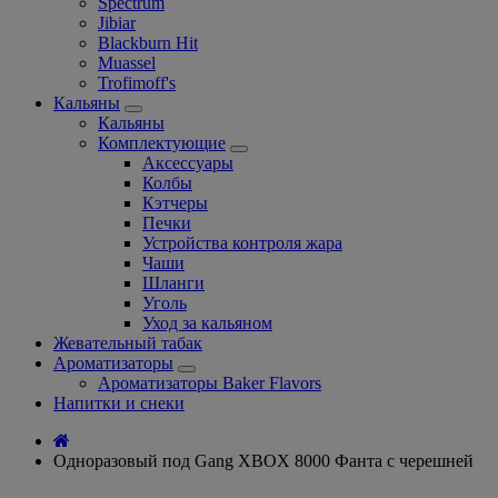
Spectrum
Jibiar
Blackburn Hit
Muassel
Trofimoff's
Кальяны
Кальяны
Комплектующие
Аксессуары
Колбы
Кэтчеры
Печки
Устройства контроля жара
Чаши
Шланги
Уголь
Уход за кальяном
Жевательный табак
Ароматизаторы
Ароматизаторы Baker Flavors
Напитки и снеки
Одноразовый под Gang XBOX 8000 Фанта с черешней