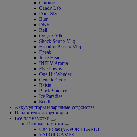
Chrome
Candy Lab
Dark Size
Blur
DNK
Rell
Oggo x Vliq
Shock Sour x Vliq
Holodno Pisec x Vliq
Epeak
Juice Head
INFLV Aroma
Five Pawns
One Hit Wonder
Genetic Code
Raisin
Black Smoker
Ice Paradise
Scndl
Аккумуляторы и зарядные устройства
Испарители и картриджи
Все для намотки
Готовые намотки
Uncle Stas (VAPOR BEARD)
VAPOR GAMES