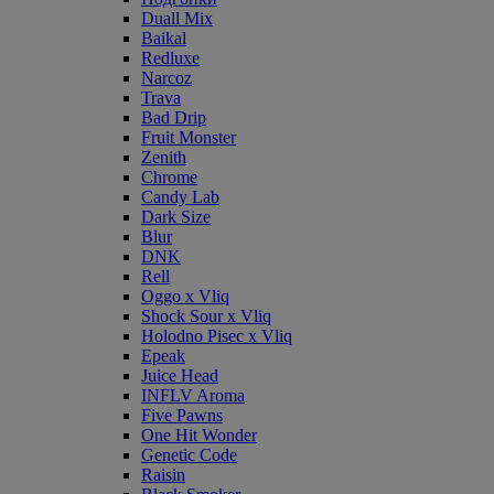
Duall Mix
Baikal
Redluxe
Narcoz
Trava
Bad Drip
Fruit Monster
Zenith
Chrome
Candy Lab
Dark Size
Blur
DNK
Rell
Oggo x Vliq
Shock Sour x Vliq
Holodno Pisec x Vliq
Epeak
Juice Head
INFLV Aroma
Five Pawns
One Hit Wonder
Genetic Code
Raisin