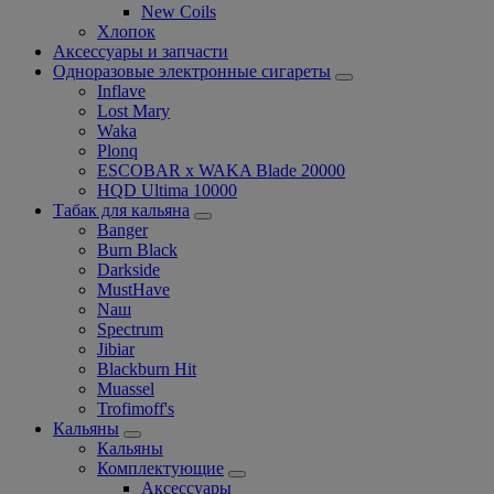
New Coils
Хлопок
Аксессуары и запчасти
Одноразовые электронные сигареты
Inflave
Lost Mary
Waka
Plonq
ESCOBAR x WAKA Blade 20000
HQD Ultima 10000
Табак для кальяна
Banger
Burn Black
Darkside
MustHave
Nаш
Spectrum
Jibiar
Blackburn Hit
Muassel
Trofimoff's
Кальяны
Кальяны
Комплектующие
Аксессуары