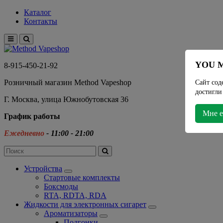
Каталог
Контакты
YOU M
8-915-450-21-92
Розничный магазин Method Vapeshop
Сайт сод
достигли
Г. Москва, улица Южнобутовская 36
Мне е
График работы
Ежедневно
- 11:00 - 21:00
Устройства
Стартовые комплекты
Боксмоды
RTA, RDTA, RDA
Жидкости для электронных сигарет
Ароматизаторы
Подгонки