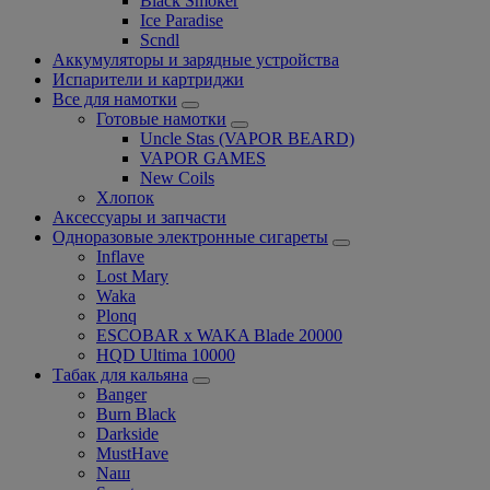
Black Smoker
Ice Paradise
Scndl
Аккумуляторы и зарядные устройства
Испарители и картриджи
Все для намотки
Готовые намотки
Uncle Stas (VAPOR BEARD)
VAPOR GAMES
New Coils
Хлопок
Аксессуары и запчасти
Одноразовые электронные сигареты
Inflave
Lost Mary
Waka
Plonq
ESCOBAR x WAKA Blade 20000
HQD Ultima 10000
Табак для кальяна
Banger
Burn Black
Darkside
MustHave
Nаш