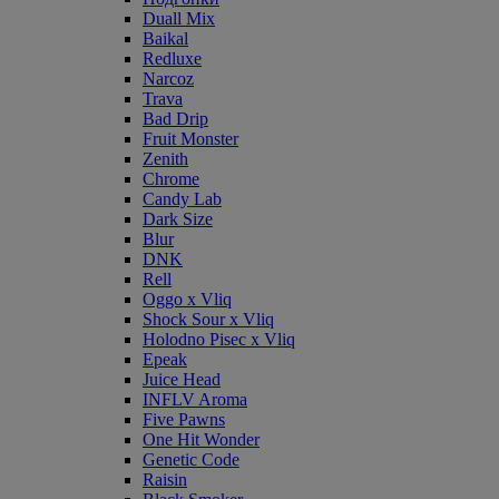
Duall Mix
Baikal
Redluxe
Narcoz
Trava
Bad Drip
Fruit Monster
Zenith
Chrome
Candy Lab
Dark Size
Blur
DNK
Rell
Oggo x Vliq
Shock Sour x Vliq
Holodno Pisec x Vliq
Epeak
Juice Head
INFLV Aroma
Five Pawns
One Hit Wonder
Genetic Code
Raisin