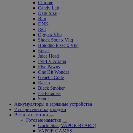
Chrome
Candy Lab
Dark Size
Blur
DNK
Rell
Oggo x Vliq
Shock Sour x Vliq
Holodno Pisec x Vliq
Epeak
Juice Head
INFLV Aroma
Five Pawns
One Hit Wonder
Genetic Code
Raisin
Black Smoker
Ice Paradise
Scndl
Аккумуляторы и зарядные устройства
Испарители и картриджи
Все для намотки
Готовые намотки
Uncle Stas (VAPOR BEARD)
VAPOR GAMES