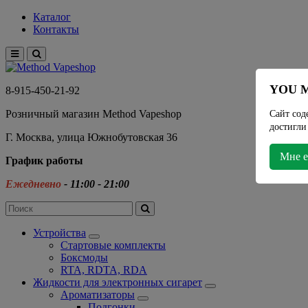
Каталог
Контакты
YOU M
8-915-450-21-92
Розничный магазин Method Vapeshop
Сайт сод
достигли
Г. Москва, улица Южнобутовская 36
Мне е
График работы
Ежедневно
- 11:00 - 21:00
Устройства
Стартовые комплекты
Боксмоды
RTA, RDTA, RDA
Жидкости для электронных сигарет
Ароматизаторы
Подгонки