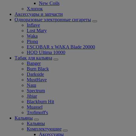
New Coils
Хлопок
Аксессуары и запчасти
Одноразовые электронные сигареты
Inflave
Lost Mary
Waka
Plonq
ESCOBAR x WAKA Blade 20000
HQD Ultima 10000
Табак для кальяна
Banger
Burn Black
Darkside
MustHave
Nаш
Spectrum
Jibiar
Blackburn Hit
Muassel
Trofimoff's
Кальяны
Кальяны
Комплектующие
Аксессуары