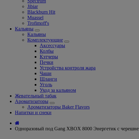
Spectrum
Jibiar
Blackburn Hit
Muassel
Trofimoff's
Кальяны
Кальяны
Комплектующие
Аксессуары
Колбы
Кэтчеры
Печки
Устройства контроля жара
Чаши
Шланги
Уголь
Уход за кальяном
Жевательный табак
Ароматизаторы
Ароматизаторы Baker Flavors
Напитки и снеки
Одноразовый под Gang XBOX 8000 Энергетик с черешне