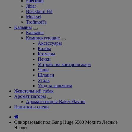
Spectrum
Jibiar
Blackburn Hit
Muassel
Trofimoff's
Кальяны
Кальяны
Комплектующие
Аксессуары
Колбы
Кэтчеры
Печки
Устройства контроля жара
Чаши
Шланги
Уголь
Уход за кальяном
Жевательный табак
Ароматизаторы
Ароматизаторы Baker Flavors
Напитки и снеки
Одноразовый под Gang Huge 5500 Мохито Лесные
Ягоды