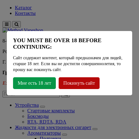
Каталог
Контакты
YOU MUST BE OVER 18 BEFORE
8-915-450-21-92
CONTINUING:
Розничный магазин Method Vapeshop
Сайт содержит контент, который предназначен для людей,
Г. Москва, улица Южнобутовская 36
старше 18 лет. Если вы не достигли совершеннолетия, то
прошу вас покинуть сайт.
График работы
Ежедневно
Мне есть 18 лет
- 11:00 - 21:00
Покинуть сайт
Устройства
Стартовые комплекты
Боксмоды
RTA, RDTA, RDA
Жидкости для электронных сигарет
Ароматизаторы
Подгонки