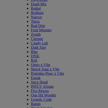
Duall Mix
Baikal
Redluxe
Narcoz
Trava
Bad Drip
Fruit Monster
Zenith
Chrome
Candy Lab
Dark Size
Blur
DNK
Rell
Oggo x Vliq
Shock Sour x Vliq
Holodno Pisec x Vliq
Epeak
Juice Head
INFLV Aroma
Five Pawns
One Hit Wonder
Genetic Code
Raisin