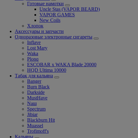
Готовые намотки
Uncle Stas (VAPOR BEARD)
VAPOR GAMES
New Coils
Хлопок
Аксессуары и запчасти
Одноразовые электронные сигареты
Inflave
Lost Mary
Waka
Plonq
ESCOBAR x WAKA Blade 20000
HQD Ultima 10000
Табак для кальяна
Banger
Burn Black
Darkside
MustHave
Nаш
Spectrum
Jibiar
Blackburn Hit
Muassel
Trofimoff's
Кальяны