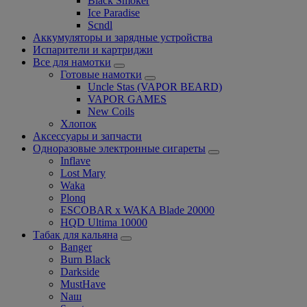
Black Smoker
Ice Paradise
Scndl
Аккумуляторы и зарядные устройства
Испарители и картриджи
Все для намотки
Готовые намотки
Uncle Stas (VAPOR BEARD)
VAPOR GAMES
New Coils
Хлопок
Аксессуары и запчасти
Одноразовые электронные сигареты
Inflave
Lost Mary
Waka
Plonq
ESCOBAR x WAKA Blade 20000
HQD Ultima 10000
Табак для кальяна
Banger
Burn Black
Darkside
MustHave
Nаш