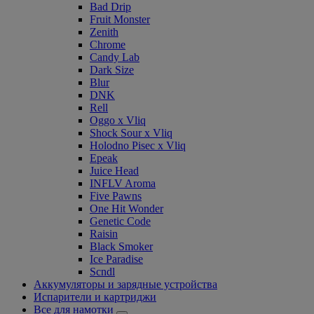
Bad Drip
Fruit Monster
Zenith
Chrome
Candy Lab
Dark Size
Blur
DNK
Rell
Oggo x Vliq
Shock Sour x Vliq
Holodno Pisec x Vliq
Epeak
Juice Head
INFLV Aroma
Five Pawns
One Hit Wonder
Genetic Code
Raisin
Black Smoker
Ice Paradise
Scndl
Аккумуляторы и зарядные устройства
Испарители и картриджи
Все для намотки