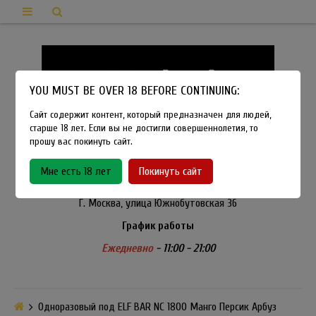
YOU MUST BE OVER 18 BEFORE CONTINUING:
Сайт содержит контент, который предназначен для людей,
старше 18 лет. Если вы не достигли совершеннолетия, то
прошу вас покинуть сайт.
8-915-450-21-92
Мне есть 18 лет
Покинуть сайт
Розничный магазин Method Vapeshop
Г. Москва, улица Южнобутовская 36
График работы
Ежедневно
- 11:00 - 21:00
Одноразовый под ELF BAR NC 1800 Манго Персик Арбуз