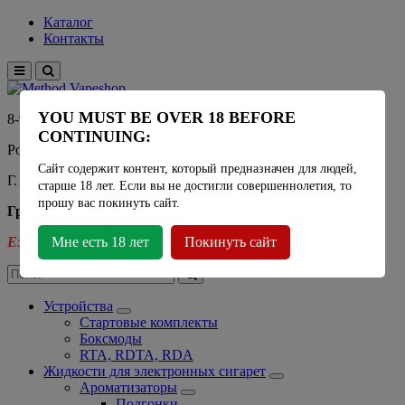
Каталог
Контакты
YOU MUST BE OVER 18 BEFORE
8-915-450-21-92
CONTINUING:
Розничный магазин Method Vapeshop
Сайт содержит контент, который предназначен для людей,
Г. Москва, улица Южнобутовская 36
старше 18 лет. Если вы не достигли совершеннолетия, то
прошу вас покинуть сайт.
График работы
Ежедневно
Мне есть 18 лет
- 11:00 - 21:00
Покинуть сайт
Устройства
Стартовые комплекты
Боксмоды
RTA, RDTA, RDA
Жидкости для электронных сигарет
Ароматизаторы
Подгонки