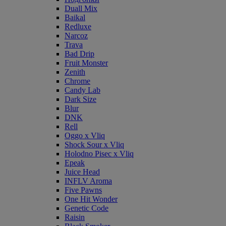
Duall Mix
Baikal
Redluxe
Narcoz
Trava
Bad Drip
Fruit Monster
Zenith
Chrome
Candy Lab
Dark Size
Blur
DNK
Rell
Oggo x Vliq
Shock Sour x Vliq
Holodno Pisec x Vliq
Epeak
Juice Head
INFLV Aroma
Five Pawns
One Hit Wonder
Genetic Code
Raisin