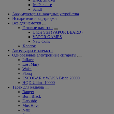
Black Smoker
Ice Paradise
Scndl
Аккумуляторы и зарядные устройства
Испарители и картриджи
Все для намотки
Готовые намотки
Uncle Stas (VAPOR BEARD)
VAPOR GAMES
New Coils
Хлопок
Аксессуары и запчасти
Одноразовые электронные сигареты
Inflave
Lost Mary
Waka
Plonq
ESCOBAR x WAKA Blade 20000
HQD Ultima 10000
Табак для кальяна
Banger
Burn Black
Darkside
MustHave
Nаш