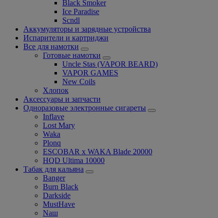
Black Smoker
Ice Paradise
Scndl
Аккумуляторы и зарядные устройства
Испарители и картриджи
Все для намотки
Готовые намотки
Uncle Stas (VAPOR BEARD)
VAPOR GAMES
New Coils
Хлопок
Аксессуары и запчасти
Одноразовые электронные сигареты
Inflave
Lost Mary
Waka
Plonq
ESCOBAR x WAKA Blade 20000
HQD Ultima 10000
Табак для кальяна
Banger
Burn Black
Darkside
MustHave
Nаш