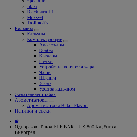
Spectrum
Jibiar
Blackburn Hit
Muassel
Trofimoff's
Кальяны
Кальяны
Комплектующие
Аксессуары
Колбы
Кэтчеры
Печки
Устройства контроля жара
Чаши
Шланги
Уголь
Уход за кальяном
Жевательный табак
Ароматизаторы
Ароматизаторы Baker Flavors
Напитки и снеки
Одноразовый под ELF BAR LUX 800 Клубника
Виноград