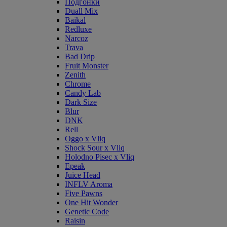
Подгонки
Duall Mix
Baikal
Redluxe
Narcoz
Trava
Bad Drip
Fruit Monster
Zenith
Chrome
Candy Lab
Dark Size
Blur
DNK
Rell
Oggo x Vliq
Shock Sour x Vliq
Holodno Pisec x Vliq
Epeak
Juice Head
INFLV Aroma
Five Pawns
One Hit Wonder
Genetic Code
Raisin