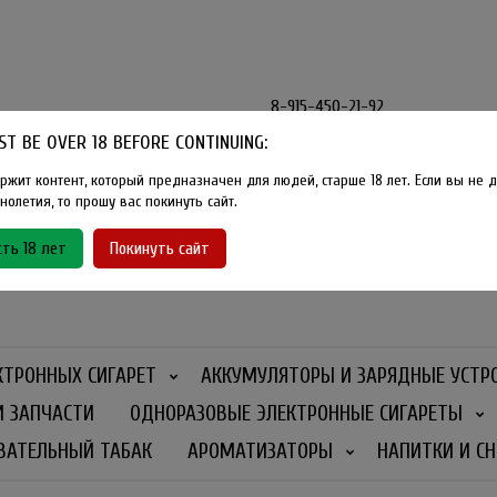
8-915-450-21-92
T BE OVER 18 BEFORE CONTINUING:
Розничный магазин Method Vape
Г. Москва, улица Южнобутовская
ржит контент, который предназначен для людей, старше 18 лет. Если вы не д
олетия, то прошу вас покинуть сайт.
График работы
ть 18 лет
Покинуть сайт
Ежедневно
- 11:00 - 21:00
КТРОННЫХ СИГАРЕТ
АККУМУЛЯТОРЫ И ЗАРЯДНЫЕ УСТР
И ЗАПЧАСТИ
ОДНОРАЗОВЫЕ ЭЛЕКТРОННЫЕ СИГАРЕТЫ
ВАТЕЛЬНЫЙ ТАБАК
АРОМАТИЗАТОРЫ
НАПИТКИ И СН