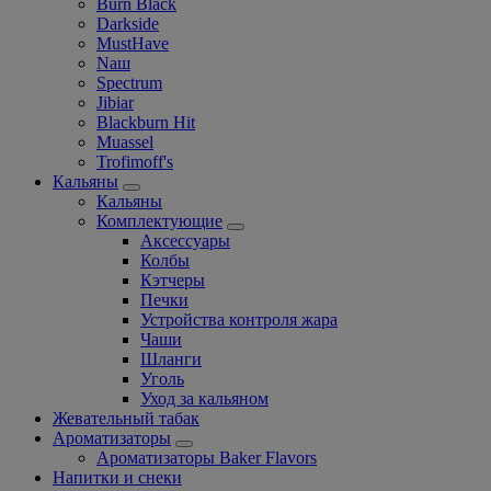
Burn Black
Darkside
MustHave
Nаш
Spectrum
Jibiar
Blackburn Hit
Muassel
Trofimoff's
Кальяны
Кальяны
Комплектующие
Аксессуары
Колбы
Кэтчеры
Печки
Устройства контроля жара
Чаши
Шланги
Уголь
Уход за кальяном
Жевательный табак
Ароматизаторы
Ароматизаторы Baker Flavors
Напитки и снеки