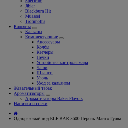
Spectrum
Jibiar
Blackburn Hit
Muassel
Trofimoff's
Кальяны
Кальяны
Комплектующие
Аксессуары
Колбы
Кэтчеры
Печки
Устройства контроля жара
Чаши
Шланги
Уголь
Уход за кальяном
Жевательный табак
Ароматизаторы
Ароматизаторы Baker Flavors
Напитки и снеки
Одноразовый под ELF BAR 3600 Персик Манго Гуава