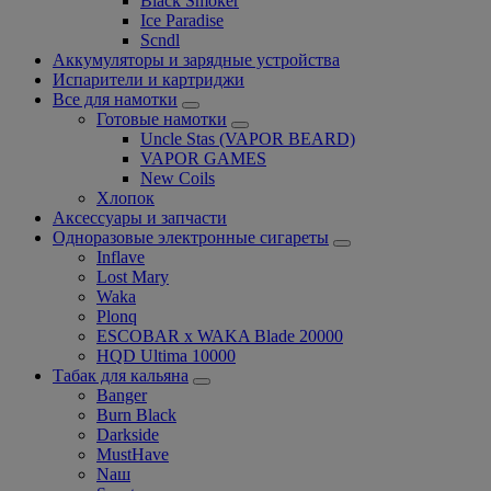
Black Smoker
Ice Paradise
Scndl
Аккумуляторы и зарядные устройства
Испарители и картриджи
Все для намотки
Готовые намотки
Uncle Stas (VAPOR BEARD)
VAPOR GAMES
New Coils
Хлопок
Аксессуары и запчасти
Одноразовые электронные сигареты
Inflave
Lost Mary
Waka
Plonq
ESCOBAR x WAKA Blade 20000
HQD Ultima 10000
Табак для кальяна
Banger
Burn Black
Darkside
MustHave
Nаш