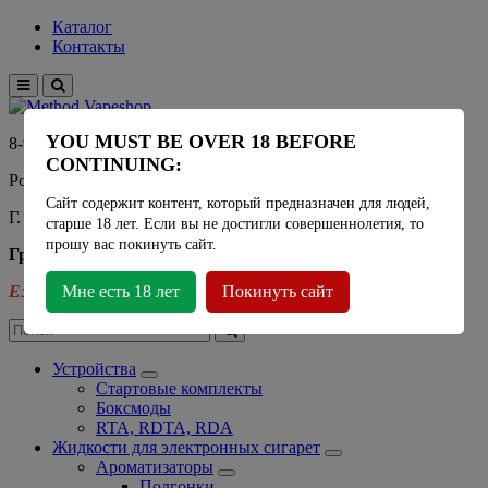
Каталог
Контакты
YOU MUST BE OVER 18 BEFORE
8-915-450-21-92
CONTINUING:
Розничный магазин Method Vapeshop
Сайт содержит контент, который предназначен для людей,
Г. Москва, улица Южнобутовская 36
старше 18 лет. Если вы не достигли совершеннолетия, то
прошу вас покинуть сайт.
График работы
Ежедневно
Мне есть 18 лет
- 11:00 - 21:00
Покинуть сайт
Устройства
Стартовые комплекты
Боксмоды
RTA, RDTA, RDA
Жидкости для электронных сигарет
Ароматизаторы
Подгонки