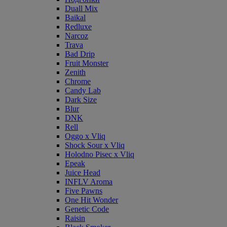
Duall Mix
Baikal
Redluxe
Narcoz
Trava
Bad Drip
Fruit Monster
Zenith
Chrome
Candy Lab
Dark Size
Blur
DNK
Rell
Oggo x Vliq
Shock Sour x Vliq
Holodno Pisec x Vliq
Epeak
Juice Head
INFLV Aroma
Five Pawns
One Hit Wonder
Genetic Code
Raisin