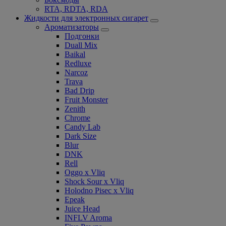
RTA, RDTA, RDA
Жидкости для электронных сигарет
Ароматизаторы
Подгонки
Duall Mix
Baikal
Redluxe
Narcoz
Trava
Bad Drip
Fruit Monster
Zenith
Chrome
Candy Lab
Dark Size
Blur
DNK
Rell
Oggo x Vliq
Shock Sour x Vliq
Holodno Pisec x Vliq
Epeak
Juice Head
INFLV Aroma