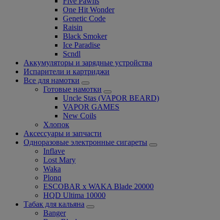
Five Pawns
One Hit Wonder
Genetic Code
Raisin
Black Smoker
Ice Paradise
Scndl
Аккумуляторы и зарядные устройства
Испарители и картриджи
Все для намотки
Готовые намотки
Uncle Stas (VAPOR BEARD)
VAPOR GAMES
New Coils
Хлопок
Аксессуары и запчасти
Одноразовые электронные сигареты
Inflave
Lost Mary
Waka
Plonq
ESCOBAR x WAKA Blade 20000
HQD Ultima 10000
Табак для кальяна
Banger