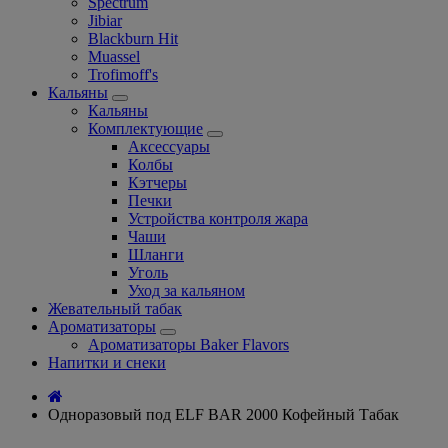
Spectrum
Jibiar
Blackburn Hit
Muassel
Trofimoff's
Кальяны
Кальяны
Комплектующие
Аксессуары
Колбы
Кэтчеры
Печки
Устройства контроля жара
Чаши
Шланги
Уголь
Уход за кальяном
Жевательный табак
Ароматизаторы
Ароматизаторы Baker Flavors
Напитки и снеки
Одноразовый под ELF BAR 2000 Кофейный Табак