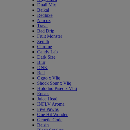
Duall Mix
Baikal
Redluxe
Narcoz
Trava
Bad Drip
Fruit Monster
Zenith
Chrome
Candy Lab
Dark Size
Blur
DNK
Rell
Oggo x Vliq
Shock Sour x Vliq
Holodno Pisec x Vliq
Epeak
Juice Head
INFLV Aroma
Five Pawns
One Hit Wonder
Genetic Code
Raisin