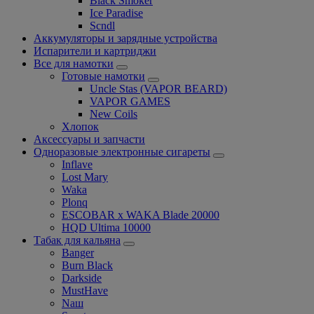
Black Smoker
Ice Paradise
Scndl
Аккумуляторы и зарядные устройства
Испарители и картриджи
Все для намотки
Готовые намотки
Uncle Stas (VAPOR BEARD)
VAPOR GAMES
New Coils
Хлопок
Аксессуары и запчасти
Одноразовые электронные сигареты
Inflave
Lost Mary
Waka
Plonq
ESCOBAR x WAKA Blade 20000
HQD Ultima 10000
Табак для кальяна
Banger
Burn Black
Darkside
MustHave
Nаш