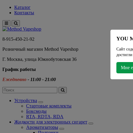
Каталог
Контакты
YOU M
8-915-450-21-92
Розничный магазин Method Vapeshop
Сайт сод
достигли
Г. Москва, улица Южнобутовская 36
Мне е
График работы
Ежедневно
- 11:00 - 21:00
Устройства
Стартовые комплекты
Боксмоды
RTA, RDTA, RDA
Жидкости для электронных сигарет
Ароматизаторы
Подгонки