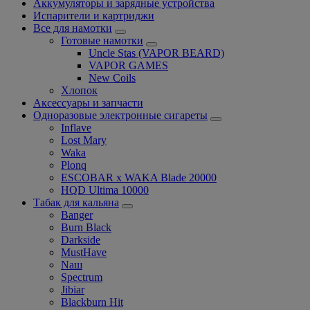
Аккумуляторы и зарядные устройства
Испарители и картриджи
Все для намотки
Готовые намотки
Uncle Stas (VAPOR BEARD)
VAPOR GAMES
New Coils
Хлопок
Аксессуары и запчасти
Одноразовые электронные сигареты
Inflave
Lost Mary
Waka
Plonq
ESCOBAR x WAKA Blade 20000
HQD Ultima 10000
Табак для кальяна
Banger
Burn Black
Darkside
MustHave
Nаш
Spectrum
Jibiar
Blackburn Hit