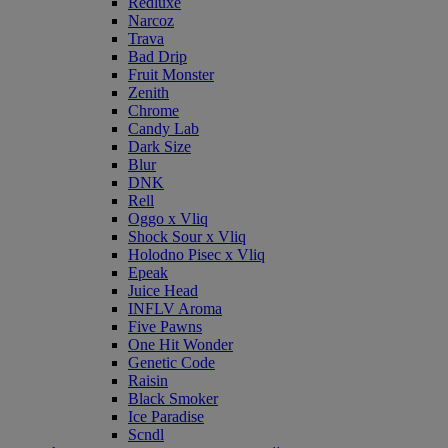
Redluxe
Narcoz
Trava
Bad Drip
Fruit Monster
Zenith
Chrome
Candy Lab
Dark Size
Blur
DNK
Rell
Oggo x Vliq
Shock Sour x Vliq
Holodno Pisec x Vliq
Epeak
Juice Head
INFLV Aroma
Five Pawns
One Hit Wonder
Genetic Code
Raisin
Black Smoker
Ice Paradise
Scndl