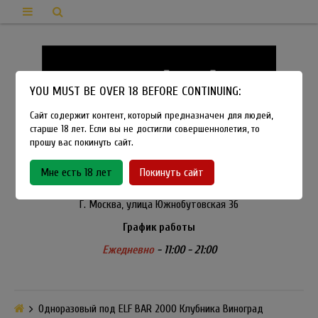
YOU MUST BE OVER 18 BEFORE CONTINUING:
Сайт содержит контент, который предназначен для людей,
старше 18 лет. Если вы не достигли совершеннолетия, то
прошу вас покинуть сайт.
8-915-450-21-92
Мне есть 18 лет
Покинуть сайт
Розничный магазин Method Vapeshop
Г. Москва, улица Южнобутовская 36
График работы
Ежедневно
- 11:00 - 21:00
Одноразовый под ELF BAR 2000 Клубника Виноград