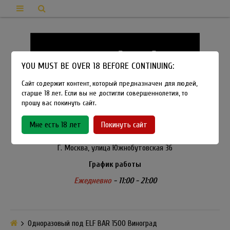
YOU MUST BE OVER 18 BEFORE CONTINUING:
Сайт содержит контент, который предназначен для людей,
старше 18 лет. Если вы не достигли совершеннолетия, то
прошу вас покинуть сайт.
8-915-450-21-92
Мне есть 18 лет
Покинуть сайт
Розничный магазин Method Vapeshop
Г. Москва, улица Южнобутовская 36
График работы
Ежедневно
- 11:00 - 21:00
Одноразовый под ELF BAR 1500 Виноград