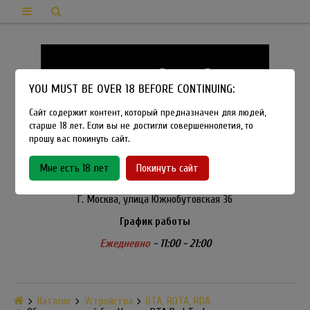
YOU MUST BE OVER 18 BEFORE CONTINUING:
Сайт содержит контент, который предназначен для людей,
старше 18 лет. Если вы не достигли совершеннолетия, то
прошу вас покинуть сайт.
8-915-450-21-92
Мне есть 18 лет
Покинуть сайт
Розничный магазин Method Vapeshop
Г. Москва, улица Южнобутовская 36
График работы
Ежедневно
- 11:00 - 21:00
Каталог
Устройства
RTA, RDTA, RDA