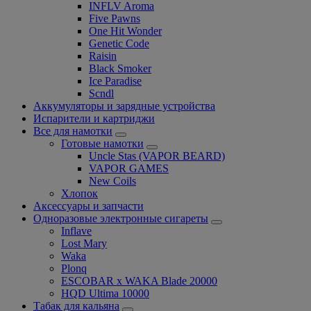
INFLV Aroma
Five Pawns
One Hit Wonder
Genetic Code
Raisin
Black Smoker
Ice Paradise
Scndl
Аккумуляторы и зарядные устройства
Испарители и картриджи
Все для намотки
Готовые намотки
Uncle Stas (VAPOR BEARD)
VAPOR GAMES
New Coils
Хлопок
Аксессуары и запчасти
Одноразовые электронные сигареты
Inflave
Lost Mary
Waka
Plonq
ESCOBAR x WAKA Blade 20000
HQD Ultima 10000
Табак для кальяна