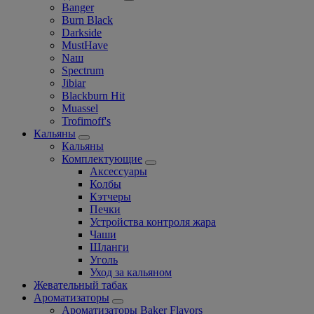
Banger
Burn Black
Darkside
MustHave
Nаш
Spectrum
Jibiar
Blackburn Hit
Muassel
Trofimoff's
Кальяны
Кальяны
Комплектующие
Аксессуары
Колбы
Кэтчеры
Печки
Устройства контроля жара
Чаши
Шланги
Уголь
Уход за кальяном
Жевательный табак
Ароматизаторы
Ароматизаторы Baker Flavors