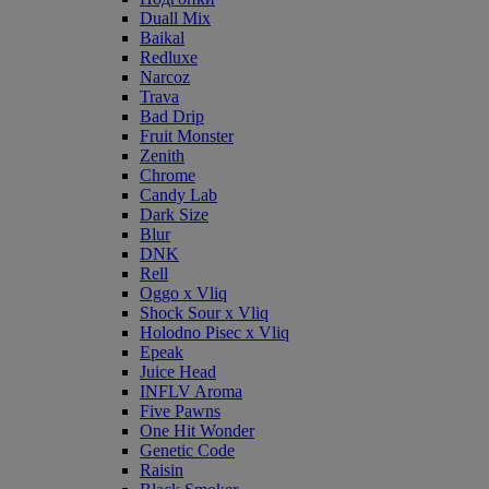
Duall Mix
Baikal
Redluxe
Narcoz
Trava
Bad Drip
Fruit Monster
Zenith
Chrome
Candy Lab
Dark Size
Blur
DNK
Rell
Oggo x Vliq
Shock Sour x Vliq
Holodno Pisec x Vliq
Epeak
Juice Head
INFLV Aroma
Five Pawns
One Hit Wonder
Genetic Code
Raisin