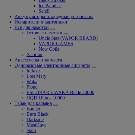
Black Smoker
Ice Paradise
Scndl
Аккумуляторы и зарядные устройства
Испарители и картриджи
Все для намотки
Готовые намотки
Uncle Stas (VAPOR BEARD)
VAPOR GAMES
New Coils
Хлопок
Аксессуары и запчасти
Одноразовые электронные сигареты
Inflave
Lost Mary
Waka
Plonq
ESCOBAR x WAKA Blade 20000
HQD Ultima 10000
Табак для кальяна
Banger
Burn Black
Darkside
MustHave
Nаш