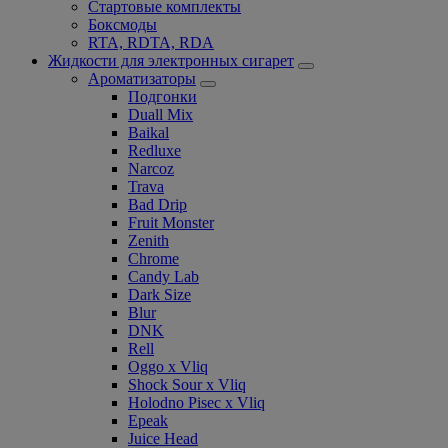
Стартовые комплекты
Боксмоды
RTA, RDTA, RDA
Жидкости для электронных сигарет
Ароматизаторы
Подгонки
Duall Mix
Baikal
Redluxe
Narcoz
Trava
Bad Drip
Fruit Monster
Zenith
Chrome
Candy Lab
Dark Size
Blur
DNK
Rell
Oggo x Vliq
Shock Sour x Vliq
Holodno Pisec x Vliq
Epeak
Juice Head