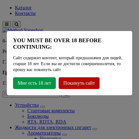
Каталог
Контакты
YOU MUST BE OVER 18 BEFORE
8-915-450-21-92
CONTINUING:
Розничный магазин Method Vapeshop
Сайт содержит контент, который предназначен для людей,
Г. Москва, улица Южнобутовская 36
старше 18 лет. Если вы не достигли совершеннолетия, то
прошу вас покинуть сайт.
График работы
Ежедневно
Мне есть 18 лет
- 11:00 - 21:00
Покинуть сайт
Устройства
Стартовые комплекты
Боксмоды
RTA, RDTA, RDA
Жидкости для электронных сигарет
Ароматизаторы
Подгонки