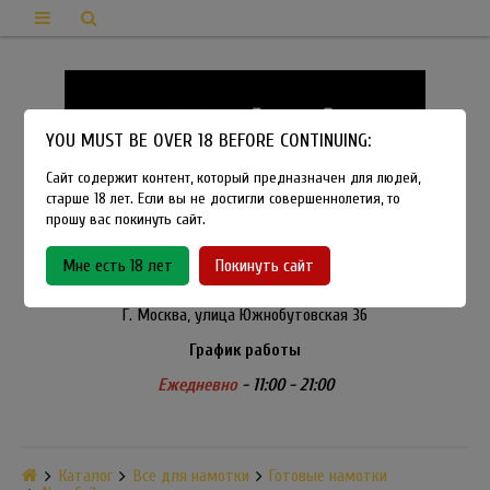
YOU MUST BE OVER 18 BEFORE CONTINUING:
Сайт содержит контент, который предназначен для людей,
старше 18 лет. Если вы не достигли совершеннолетия, то
прошу вас покинуть сайт.
8-915-450-21-92
Мне есть 18 лет
Покинуть сайт
Розничный магазин Method Vapeshop
Г. Москва, улица Южнобутовская 36
График работы
Ежедневно
- 11:00 - 21:00
Каталог
Все для намотки
Готовые намотки