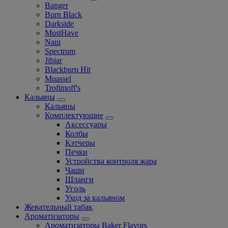
Banger
Burn Black
Darkside
MustHave
Nаш
Spectrum
Jibiar
Blackburn Hit
Muassel
Trofimoff's
Кальяны
Кальяны
Комплектующие
Аксессуары
Колбы
Кэтчеры
Печки
Устройства контроля жара
Чаши
Шланги
Уголь
Уход за кальяном
Жевательный табак
Ароматизаторы
Ароматизаторы Baker Flavors