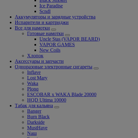
Black Smoker
Ice Paradise
Scndl
Аккумуляторы и зарядные устройства
Испарители и картриджи
Все для намотки
Готовые намотки
Uncle Stas (VAPOR BEARD)
VAPOR GAMES
New Coils
Хлопок
Аксессуары и запчасти
Одноразовые электронные сигареты
Inflave
Lost Mary
Waka
Plonq
ESCOBAR x WAKA Blade 20000
HQD Ultima 10000
Табак для кальяна
Banger
Burn Black
Darkside
MustHave
Nаш