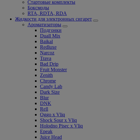
Стартовые комплекты
Боксмоды
RTA, RDTA, RDA
Жидкости для электронных сигарет
Ароматизаторы
Подгонки
Duall Mix
Baikal
Redluxe
Narcoz
Trava
Bad Drip
Fruit Monster
Zenith
Chrome
Candy Lab
Dark Size
Blur
DNK
Rell
Oggo x Vliq
Shock Sour x Vliq
Holodno Pisec x Vliq
Epeak
Juice Head