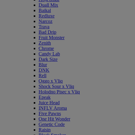
Duall Mix
Baikal
Redluxe
Narcoz
Trava
Bad Drip
Fruit Monster
Zenith
Chrome
Candy Lab
Dark Size
Blur
DNK
Rell
Oggo x Vliq
Shock Sour x Vliq
Holodno Pisec x Vliq
Epeak
Juice Head
INFLV Aroma
Five Pawns
One Hit Wonder
Genetic Code
Raisin