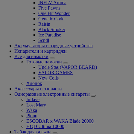
INFLV Aroma
Five Pawns
One Hit Wonder
Genetic Code
Raisin
Black Smoker
Ice Paradise
Scndl
Аккумуляторы и зарядные устройства
Испарители и картриджи
Все для намотки
Готовые намотки
Uncle Stas (VAPOR BEARD)
VAPOR GAMES
New Coils
Хлопок
Аксессуары и запчасти
Одноразовые электронные сигареты
Inflave
Lost Mary
Waka
Plonq
ESCOBAR x WAKA Blade 20000
HQD Ultima 10000
Табак для кальяна