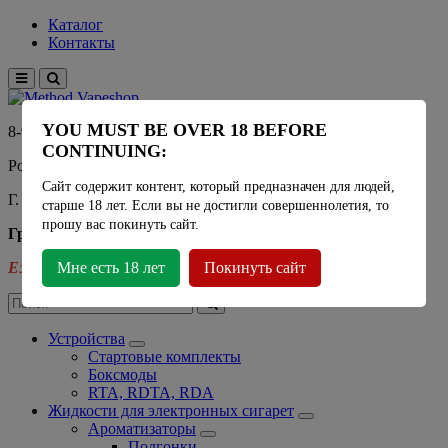
Каталог
Контакты
YOU MUST BE OVER 18 BEFORE
8-915-450-21-92
CONTINUING:
Розничный магазин Method Vapeshop
Сайт содержит контент, который предназначен для людей,
Г. Москва, улица Южнобутовская 36
старше 18 лет. Если вы не достигли совершеннолетия, то
прошу вас покинуть сайт.
График работы
Ежедневно
Мне есть 18 лет
- 11:00 - 21:00
Покинуть сайт
Устройства
Стартовые комплекты
Боксмоды
RTA, RDTA, RDA
Жидкости для электронных сигарет
Ароматизаторы
Подгонки