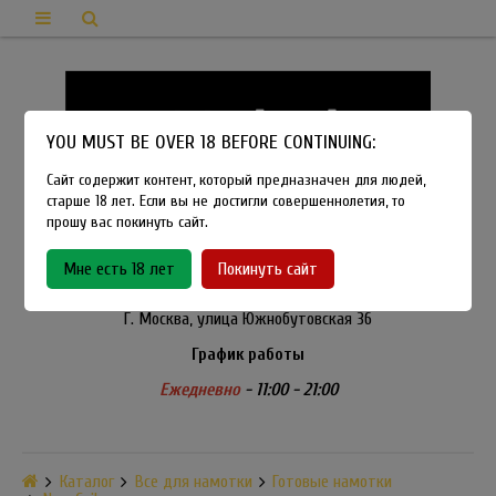
YOU MUST BE OVER 18 BEFORE CONTINUING:
Сайт содержит контент, который предназначен для людей,
старше 18 лет. Если вы не достигли совершеннолетия, то
прошу вас покинуть сайт.
8-915-450-21-92
Мне есть 18 лет
Покинуть сайт
Розничный магазин Method Vapeshop
Г. Москва, улица Южнобутовская 36
График работы
Ежедневно
- 11:00 - 21:00
Каталог
Все для намотки
Готовые намотки