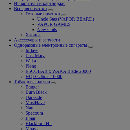
Испарители и картриджи
Все для намотки
Готовые намотки
Uncle Stas (VAPOR BEARD)
VAPOR GAMES
New Coils
Хлопок
Аксессуары и запчасти
Одноразовые электронные сигареты
Inflave
Lost Mary
Waka
Plonq
ESCOBAR x WAKA Blade 20000
HQD Ultima 10000
Табак для кальяна
Banger
Burn Black
Darkside
MustHave
Nаш
Spectrum
Jibiar
Blackburn Hit
Muassel