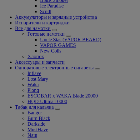
Black Smoker
Ice Paradise
Scndl
Аккумуляторы и зарядные устройства
Испарители и картриджи
Все для намотки
Готовые намотки
Uncle Stas (VAPOR BEARD)
VAPOR GAMES
New Coils
Хлопок
Аксессуары и запчасти
Одноразовые электронные сигареты
Inflave
Lost Mary
Waka
Plonq
ESCOBAR x WAKA Blade 20000
HQD Ultima 10000
Табак для кальяна
Banger
Burn Black
Darkside
MustHave
Nаш