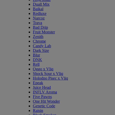
Duall Mix
Baikal
Redluxe
Narcoz
Trava
Bad Drip
Fruit Monster
Zenith
Chrome
Candy Lab
Dark Size
Blur
DNK
Rell
Oggo x Vliq
Shock Sour x Vliq
Holodno Pisec x Vliq
Epeak
Juice Head
INFLV Aroma
Five Pawns
One Hit Wonder
Genetic Code
Raisin