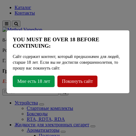
Каталог
Контакты
YOU MUST BE OVER 18 BEFORE
8-915-450-21-92
CONTINUING:
Розничный магазин Method Vapeshop
Сайт содержит контент, который предназначен для людей,
Г. Москва, улица Южнобутовская 36
старше 18 лет. Если вы не достигли совершеннолетия, то
прошу вас покинуть сайт.
График работы
Ежедневно
Мне есть 18 лет
- 11:00 - 21:00
Покинуть сайт
Устройства
Стартовые комплекты
Боксмоды
RTA, RDTA, RDA
Жидкости для электронных сигарет
Ароматизаторы
Подгонки