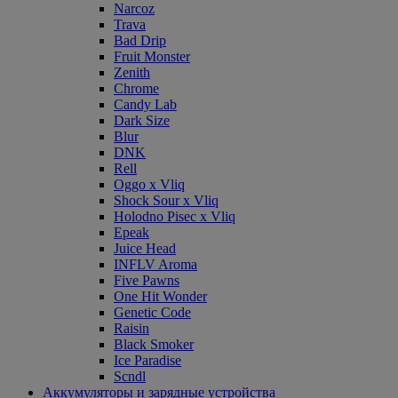
Narcoz
Trava
Bad Drip
Fruit Monster
Zenith
Chrome
Candy Lab
Dark Size
Blur
DNK
Rell
Oggo x Vliq
Shock Sour x Vliq
Holodno Pisec x Vliq
Epeak
Juice Head
INFLV Aroma
Five Pawns
One Hit Wonder
Genetic Code
Raisin
Black Smoker
Ice Paradise
Scndl
Аккумуляторы и зарядные устройства