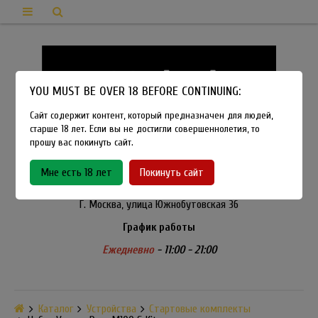
YOU MUST BE OVER 18 BEFORE CONTINUING:
Сайт содержит контент, который предназначен для людей,
старше 18 лет. Если вы не достигли совершеннолетия, то
прошу вас покинуть сайт.
8-915-450-21-92
Мне есть 18 лет
Покинуть сайт
Розничный магазин Method Vapeshop
Г. Москва, улица Южнобутовская 36
График работы
Ежедневно
- 11:00 - 21:00
Каталог
Устройства
Стартовые комплекты