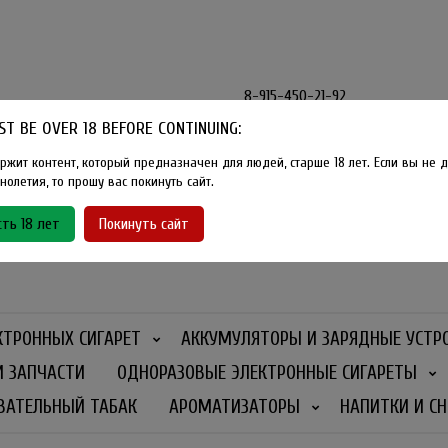
8-915-450-21-92
T BE OVER 18 BEFORE CONTINUING:
Розничный магазин Method Vape
Г. Москва, улица Южнобутовская
ржит контент, который предназначен для людей, старше 18 лет. Если вы не д
олетия, то прошу вас покинуть сайт.
График работы
ть 18 лет
Покинуть сайт
Ежедневно
- 11:00 - 21:00
КТРОННЫХ СИГАРЕТ
АККУМУЛЯТОРЫ И ЗАРЯДНЫЕ УСТР
И ЗАПЧАСТИ
ОДНОРАЗОВЫЕ ЭЛЕКТРОННЫЕ СИГАРЕТЫ
ВАТЕЛЬНЫЙ ТАБАК
АРОМАТИЗАТОРЫ
НАПИТКИ И СН