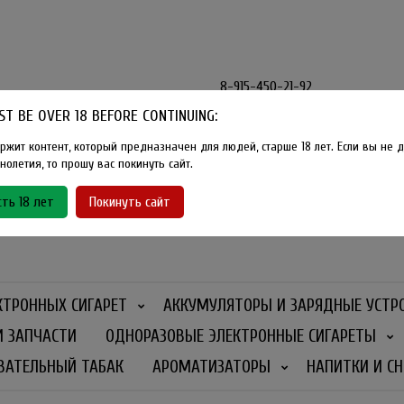
8-915-450-21-92
T BE OVER 18 BEFORE CONTINUING:
Розничный магазин Method Vape
Г. Москва, улица Южнобутовская
ржит контент, который предназначен для людей, старше 18 лет. Если вы не д
олетия, то прошу вас покинуть сайт.
График работы
ть 18 лет
Покинуть сайт
Ежедневно
- 11:00 - 21:00
КТРОННЫХ СИГАРЕТ
АККУМУЛЯТОРЫ И ЗАРЯДНЫЕ УСТР
И ЗАПЧАСТИ
ОДНОРАЗОВЫЕ ЭЛЕКТРОННЫЕ СИГАРЕТЫ
ВАТЕЛЬНЫЙ ТАБАК
АРОМАТИЗАТОРЫ
НАПИТКИ И СН