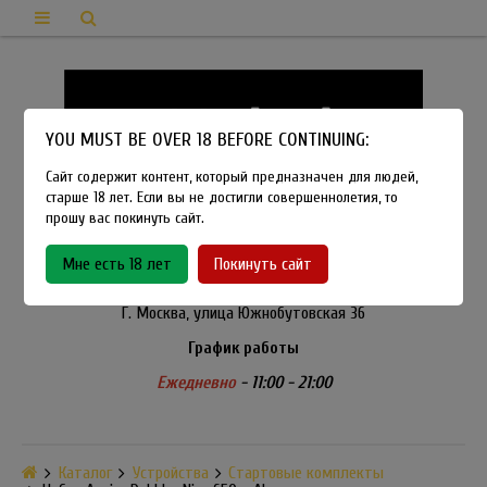
YOU MUST BE OVER 18 BEFORE CONTINUING:
Сайт содержит контент, который предназначен для людей,
старше 18 лет. Если вы не достигли совершеннолетия, то
прошу вас покинуть сайт.
8-915-450-21-92
Мне есть 18 лет
Покинуть сайт
Розничный магазин Method Vapeshop
Г. Москва, улица Южнобутовская 36
График работы
Ежедневно
- 11:00 - 21:00
Каталог
Устройства
Стартовые комплекты