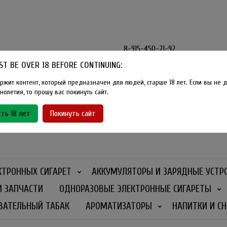
8-915-450-21-92
T BE OVER 18 BEFORE CONTINUING:
Розничный магазин Method Vape
Г. Москва, улица Южнобутовская
ржит контент, который предназначен для людей, старше 18 лет. Если вы не д
олетия, то прошу вас покинуть сайт.
График работы
ть 18 лет
Покинуть сайт
Ежедневно
- 11:00 - 21:00
КТРОННЫХ СИГАРЕТ
АККУМУЛЯТОРЫ И ЗАРЯДНЫЕ УСТР
И ЗАПЧАСТИ
ОДНОРАЗОВЫЕ ЭЛЕКТРОННЫЕ СИГАРЕТЫ
ВАТЕЛЬНЫЙ ТАБАК
АРОМАТИЗАТОРЫ
НАПИТКИ И СН