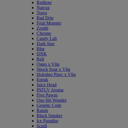
Redluxe
Narcoz
Trava
Bad Drip
Fruit Monster
Zenith
Chrome
Candy Lab
Dark Size
Blur
DNK
Rell
Oggo x Vliq
Shock Sour x Vliq
Holodno Pisec x Vliq
Epeak
Juice Head
INFLV Aroma
Five Pawns
One Hit Wonder
Genetic Code
Raisin
Black Smoker
Ice Paradise
Scndl