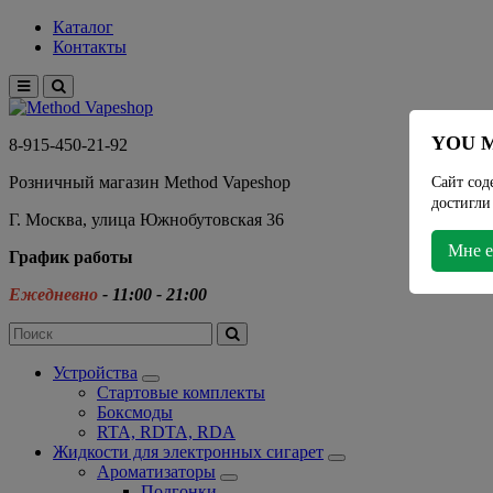
Каталог
Контакты
YOU M
8-915-450-21-92
Розничный магазин Method Vapeshop
Сайт сод
достигли
Г. Москва, улица Южнобутовская 36
Мне е
График работы
Ежедневно
- 11:00 - 21:00
Устройства
Стартовые комплекты
Боксмоды
RTA, RDTA, RDA
Жидкости для электронных сигарет
Ароматизаторы
Подгонки