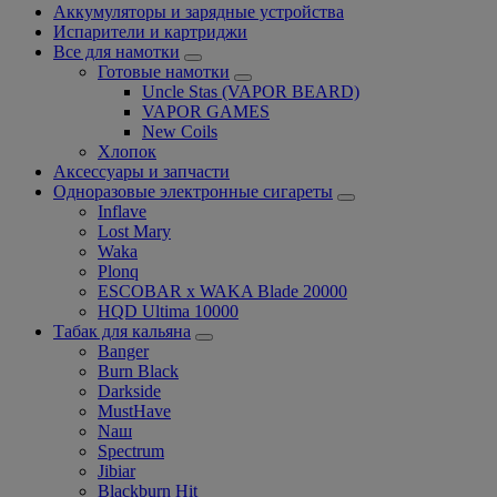
Аккумуляторы и зарядные устройства
Испарители и картриджи
Все для намотки
Готовые намотки
Uncle Stas (VAPOR BEARD)
VAPOR GAMES
New Coils
Хлопок
Аксессуары и запчасти
Одноразовые электронные сигареты
Inflave
Lost Mary
Waka
Plonq
ESCOBAR x WAKA Blade 20000
HQD Ultima 10000
Табак для кальяна
Banger
Burn Black
Darkside
MustHave
Nаш
Spectrum
Jibiar
Blackburn Hit