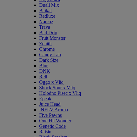
Duall Mix
Baikal
Redluxe
Narcoz
Trava
Bad Drip
Fruit Monster
Zenith
Chrome
Candy Lab
Dark Size
Blur
DNK
Rell
Oggo x Vliq
Shock Sour x Vliq
Holodno Pisec x Vliq
Epeak
Juice Head
INFLV Aroma
Five Pawns
One Hit Wonder
Genetic Code
Raisin