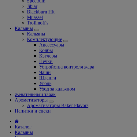
Spectrum
Jibiar
Blackburn Hit
Muassel
Trofimoff's
Кальяны
Кальяны
Комплектующие
Аксессуары
Колбы
Кэтчеры
Печки
Устройства контроля жара
Чаши
Шланги
Уголь
Уход за кальяном
Жевательный табак
Ароматизаторы
Ароматизаторы Baker Flavors
Напитки и снеки
Каталог
Кальяны