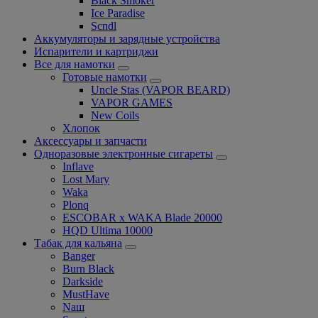
Black Smoker
Ice Paradise
Scndl
Аккумуляторы и зарядные устройства
Испарители и картриджи
Все для намотки
Готовые намотки
Uncle Stas (VAPOR BEARD)
VAPOR GAMES
New Coils
Хлопок
Аксессуары и запчасти
Одноразовые электронные сигареты
Inflave
Lost Mary
Waka
Plonq
ESCOBAR x WAKA Blade 20000
HQD Ultima 10000
Табак для кальяна
Banger
Burn Black
Darkside
MustHave
Nаш