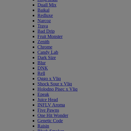
Duall Mix
Baikal
Redluxe
Narcoz
Trava
Bad Drip
Fruit Monster
Zenith
Chrome
Candy Lab
Dark Size
Blur
DNK
Rell
Oggo x Vliq
Shock Sour x Vliq
Holodno Pisec x Vliq
Epeak
Juice Head
INFLV Aroma
Five Pawns
One Hit Wonder
Genetic Code
Raisin