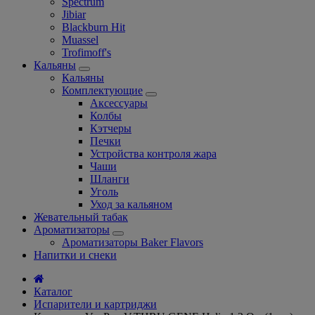
Spectrum
Jibiar
Blackburn Hit
Muassel
Trofimoff's
Кальяны
Кальяны
Комплектующие
Аксессуары
Колбы
Кэтчеры
Печки
Устройства контроля жара
Чаши
Шланги
Уголь
Уход за кальяном
Жевательный табак
Ароматизаторы
Ароматизаторы Baker Flavors
Напитки и снеки
Каталог
Испарители и картриджи