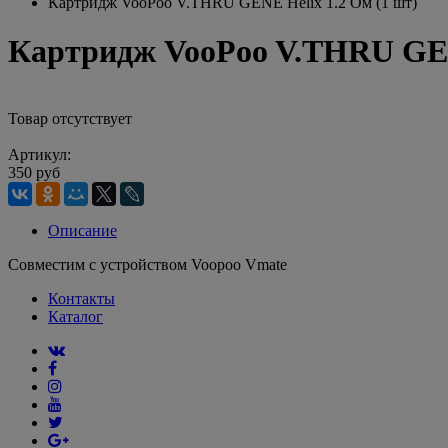
Картридж VooPoo V.THRU GENE Helix 1.2 Ом (1 шт)
Картридж VooPoo V.THRU GENE
Товар отсутствует
Артикул:
350 руб
Описание
Совместим с устройством Voopoo Vmate
Контакты
Каталог