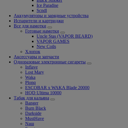
Black Smoker
Ice Paradise
Scndl
Аккумуляторы и зарядные устройства
Испарители и картриджи
Все для намотки
Готовые намотки
Uncle Stas (VAPOR BEARD)
VAPOR GAMES
New Coils
Хлопок
Аксессуары и запчасти
Одноразовые электронные сигареты
Inflave
Lost Mary
Waka
Plonq
ESCOBAR x WAKA Blade 20000
HQD Ultima 10000
Табак для кальяна
Banger
Burn Black
Darkside
MustHave
Nаш