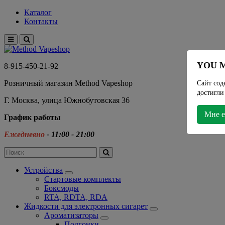
Каталог
Контакты
YOU M
8-915-450-21-92
Розничный магазин Method Vapeshop
Сайт сод
достигли
Г. Москва, улица Южнобутовская 36
Мне е
График работы
Ежедневно
- 11:00 - 21:00
Устройства
Стартовые комплекты
Боксмоды
RTA, RDTA, RDA
Жидкости для электронных сигарет
Ароматизаторы
Подгонки