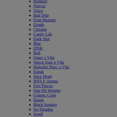
Redluxe
Narcoz
Trava
Bad Drip
Fruit Monster
Zenith
Chrome
Candy Lab
Dark Size
Blur
DNK
Rell
Oggo x Vliq
Shock Sour x Vliq
Holodno Pisec x Vliq
Epeak
Juice Head
INFLV Aroma
Five Pawns
One Hit Wonder
Genetic Code
Raisin
Black Smoker
Ice Paradise
Scndl