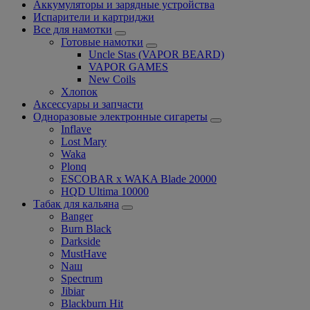
Аккумуляторы и зарядные устройства
Испарители и картриджи
Все для намотки
Готовые намотки
Uncle Stas (VAPOR BEARD)
VAPOR GAMES
New Coils
Хлопок
Аксессуары и запчасти
Одноразовые электронные сигареты
Inflave
Lost Mary
Waka
Plonq
ESCOBAR x WAKA Blade 20000
HQD Ultima 10000
Табак для кальяна
Banger
Burn Black
Darkside
MustHave
Nаш
Spectrum
Jibiar
Blackburn Hit