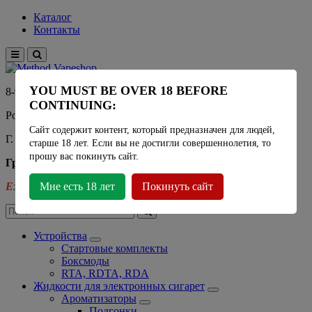
Каталог
Контакты
YOU MUST BE OVER 18 BEFORE
8-915-450-21-92
CONTINUING:
Розничный магазин Method Vapeshop
Сайт содержит контент, который предназначен для людей,
Г. Москва, улица Южнобутовская 36
старше 18 лет. Если вы не достигли совершеннолетия, то
прошу вас покинуть сайт.
График работы
Ежедневно
Мне есть 18 лет
- 11:00 - 21:00
Покинуть сайт
Устройства
Стартовые комплекты
Боксмоды
RTA, RDTA, RDA
Жидкости для электронных сигарет
Ароматизаторы
Подгонки