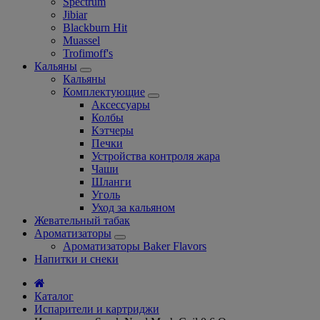
Spectrum
Jibiar
Blackburn Hit
Muassel
Trofimoff's
Кальяны
Кальяны
Комплектующие
Аксессуары
Колбы
Кэтчеры
Печки
Устройства контроля жара
Чаши
Шланги
Уголь
Уход за кальяном
Жевательный табак
Ароматизаторы
Ароматизаторы Baker Flavors
Напитки и снеки
Каталог
Испарители и картриджи