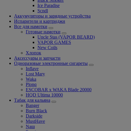
Black Smoker
Ice Paradise
Scndl
Аккумуляторы и зарядные устройства
Испарители и картриджи
Все для намотки
Готовые намотки
Uncle Stas (VAPOR BEARD)
VAPOR GAMES
New Coils
Хлопок
Аксессуары и запчасти
Одноразовые электронные сигареты
Inflave
Lost Mary
Waka
Plonq
ESCOBAR x WAKA Blade 20000
HQD Ultima 10000
Табак для кальяна
Banger
Burn Black
Darkside
MustHave
Nаш