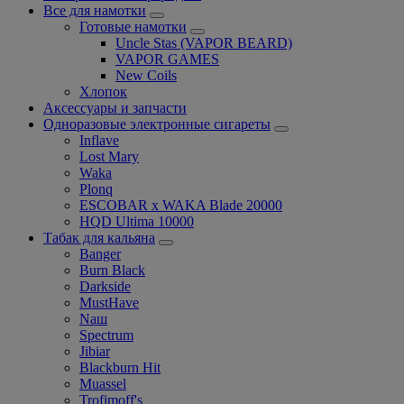
Все для намотки
Готовые намотки
Uncle Stas (VAPOR BEARD)
VAPOR GAMES
New Coils
Хлопок
Аксессуары и запчасти
Одноразовые электронные сигареты
Inflave
Lost Mary
Waka
Plonq
ESCOBAR x WAKA Blade 20000
HQD Ultima 10000
Табак для кальяна
Banger
Burn Black
Darkside
MustHave
Nаш
Spectrum
Jibiar
Blackburn Hit
Muassel
Trofimoff's