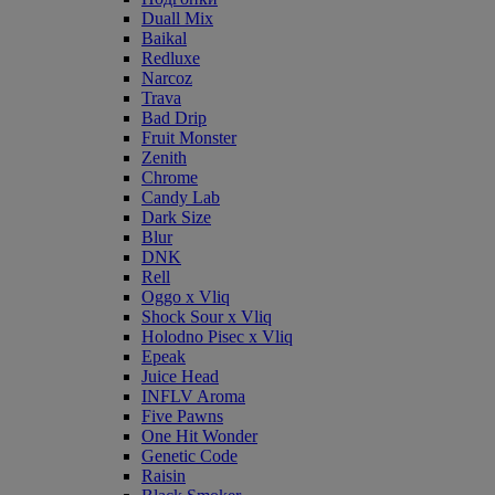
Duall Mix
Baikal
Redluxe
Narcoz
Trava
Bad Drip
Fruit Monster
Zenith
Chrome
Candy Lab
Dark Size
Blur
DNK
Rell
Oggo x Vliq
Shock Sour x Vliq
Holodno Pisec x Vliq
Epeak
Juice Head
INFLV Aroma
Five Pawns
One Hit Wonder
Genetic Code
Raisin