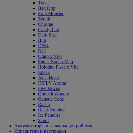
Trava
Bad Drip
Fruit Monster
Zenith
Chrome
Candy Lab
Dark Size
Blur
DNK
Rell
Oggo x Vliq
Shock Sour x Vliq
Holodno Pisec x Vliq
Epeak
Juice Head
INFLV Aroma
Five Pawns
One Hit Wonder
Genetic Code
Raisin
Black Smoker
Ice Paradise
Scndl
Аккумуляторы и зарядные устройства
Испарители и картриджи